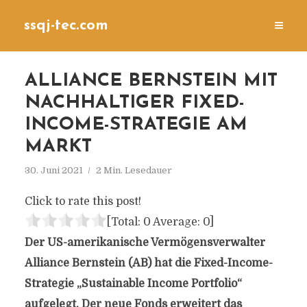
ssqj-tec.com
ALLIANCE BERNSTEIN MIT
NACHHALTIGER FIXED-
INCOME-STRATEGIE AM
MARKT
30. Juni 2021
2 Min. Lesedauer
Click to rate this post!
[Total:
0
Average:
0
]
Der US-amerikanische Vermögensverwalter
Alliance Bernstein (AB) hat die Fixed-Income-
Strategie „Sustainable Income Portfolio“
aufgelegt. Der neue Fonds erweitert das