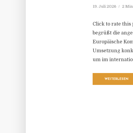
19. Juli 2026
2 Min
Click to rate th
begrüßt die ang
Europäische Komm
Umsetzung konkr
um im internatio
WEITERLESEN