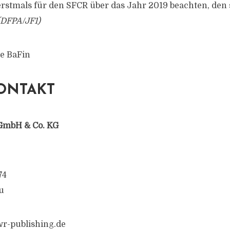
stmals für den SFCR über das Jahr 2019 beachten, den 
(DFPA/JF1)
e BaFin
ONTAKT
GmbH & Co. KG
74
u
r-publishing.de