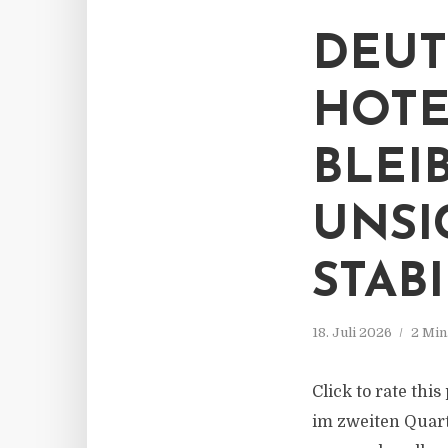
DEUT
HOTE
BLEI
UNSI
STAB
18. Juli 2026
2 Min
Click to rate thi
im zweiten Quart