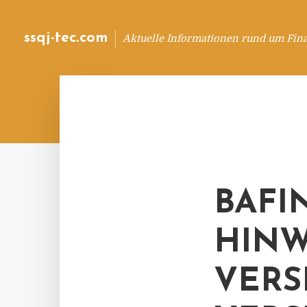
ssqj-tec.com
Aktuelle Informationen rund um Fin
BAFI
HINW
VERS