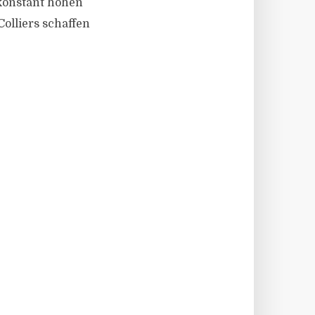
 konstant hohen
lliers schaffen