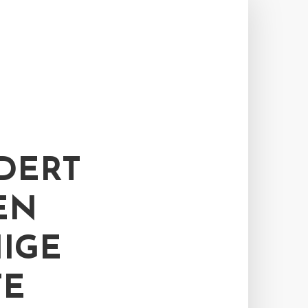
DERT
EN
IGE
TE