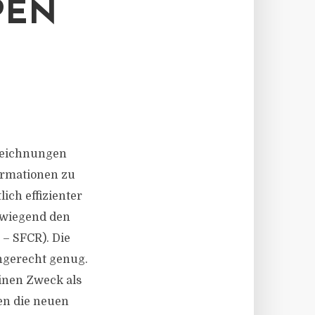
PEN
zeichnungen
ormationen zu
ch effizienter
rwiegend den
 – SFCR). Die
ngerecht genug.
einen Zweck als
en die neuen