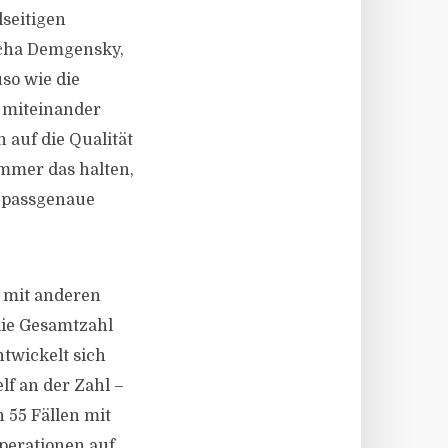
seitigen
ascha Demgensky,
so wie die
n miteinander
 auf die Qualität
immer das halten,
e passgenaue
 mit anderen
die Gesamtzahl
twickelt sich
lf an der Zahl –
 55 Fällen mit
perationen auf