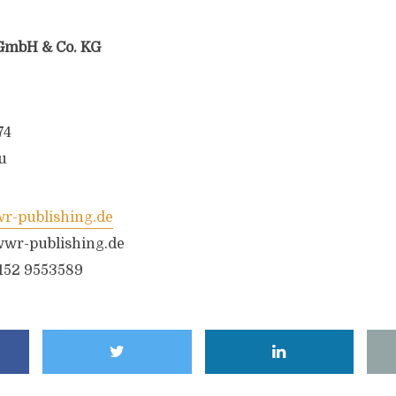
GmbH & Co. KG
74
u
-publishing.de
wr-publishing.de
6152 9553589