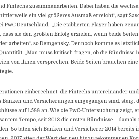
nd Fintechs zusammenarbeiten. Dabei haben die wechsel
ittlerweile ein viel größeres Ausmaß erreicht“, sagt S
ei PwC Deutschland. „Die etablierten Player haben genau
, dass sie den größten Erfolg erzielen, wenn beide Seite
der arbeiten“, so Demgensky. Dennoch komme es letztlich
 Quantität: „Man muss kritisch fragen, ob die Bündnisse 
teien von ihnen versprechen. Beide Seiten brauchen ein
egie.“
rationen einberechnet, die Fintechs untereinander und
 Banken und Versicherungen eingegangen sind, steigt 
üsse auf 1.588 an. Wie die PwC-Untersuchung zeigt, en
asantem Tempo, seit 2012 die ersten Bündnisse – damals e
en. So taten sich Banken und Versicherer 2014 bereits in
en, 2017 stieg der Wert der neu hinzugekommenen Koo