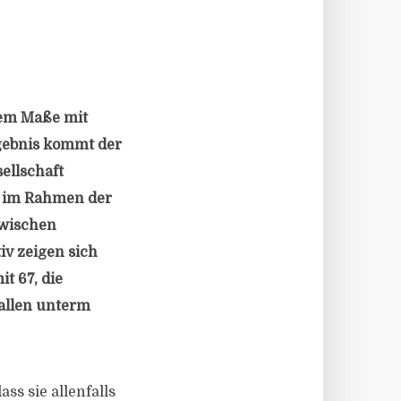
rem Maße mit
rgebnis kommt der
ellschaft
n im Rahmen der
zwischen
iv zeigen sich
t 67, die
fallen unterm
s sie allenfalls