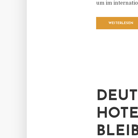
um im internatio
WEITERLESEN
DEUT
HOTE
BLEI