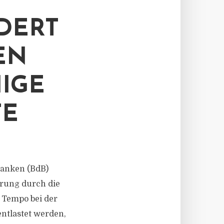
DERT
EN
IGE
TE
 Banken (BdB)
rung durch die
 Tempo bei der
tlastet werden,