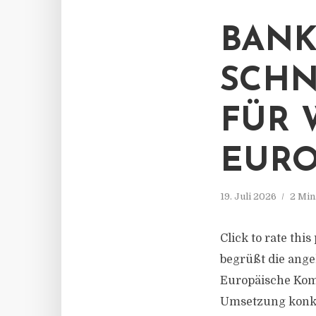
BANK
SCHN
FÜR 
EURO
19. Juli 2026
2 Min
Click to rate th
begrüßt die ang
Europäische Komm
Umsetzung konkr