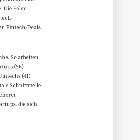
. Die Folge:
tech-
en Fintech-Deals
he. So arbeiten
tups (86),
intechs (41)
le Schnittstelle
icherer
artups, die sich