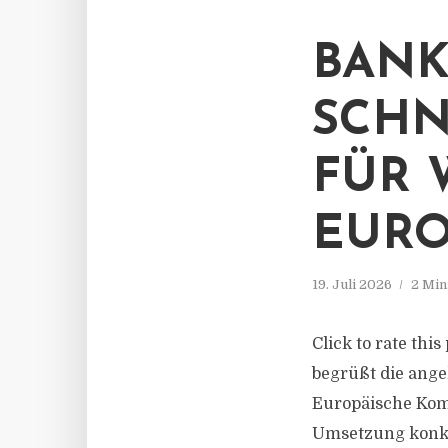
BANK
SCHN
FÜR 
EURO
19. Juli 2026
2 Min
Click to rate th
begrüßt die ang
Europäische Komm
Umsetzung konkr