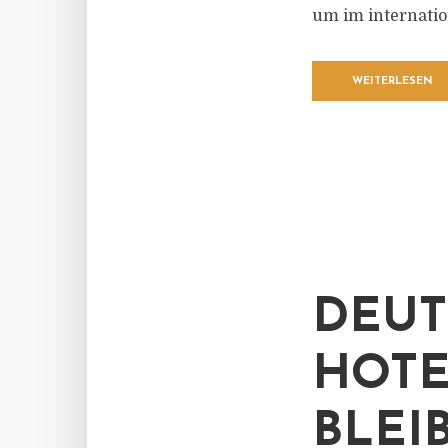
um im internatio
WEITERLESEN
DEUT
HOTE
BLEI