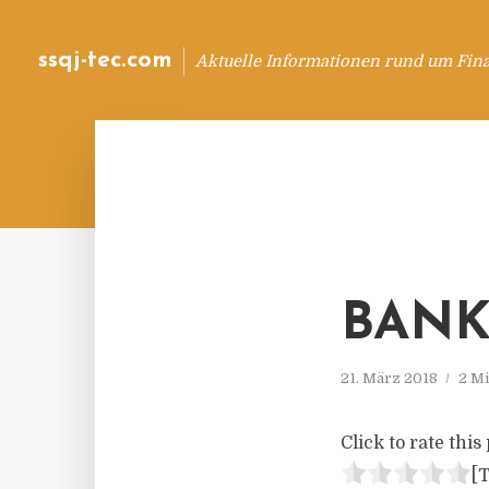
ssqj-tec.com
Aktuelle Informationen rund um Fin
BANK
21. März 2018
2 Mi
Click to rate this 
[T