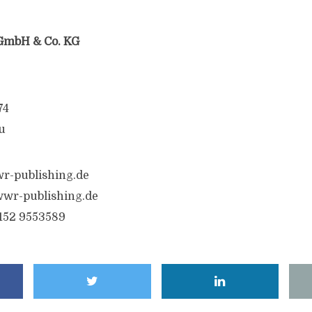
GmbH & Co. KG
74
u
r-publishing.de
wr-publishing.de
6152 9553589