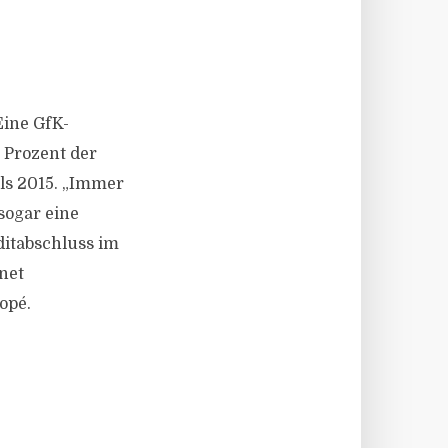
Eine GfK-
 Prozent der
als 2015. „Immer
sogar eine
ditabschluss im
net
opé.