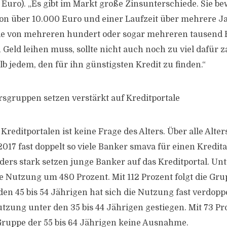
 Euro). „Es gibt im Markt große Zinsunterschiede. Sie be
on über 10.000 Euro und einer Laufzeit über mehrere J
de von mehreren hundert oder sogar mehreren tausend E
 Geld leihen muss, sollte nicht auch noch zu viel dafür 
b jedem, den für ihn günstigsten Kredit zu finden.“
ersgruppen setzen verstärkt auf Kreditportale
Kreditportalen ist keine Frage des Alters. Über alle Alt
017 fast doppelt so viele Banker smava für einen Kredit
ers stark setzen junge Banker auf das Kreditportal. Unte
e Nutzung um 480 Prozent. Mit 112 Prozent folgt die Grup
en 45 bis 54 Jährigen hat sich die Nutzung fast verdoppe
Nutzung unter den 35 bis 44 Jährigen gestiegen. Mit 73 P
ruppe der 55 bis 64 Jährigen keine Ausnahme.