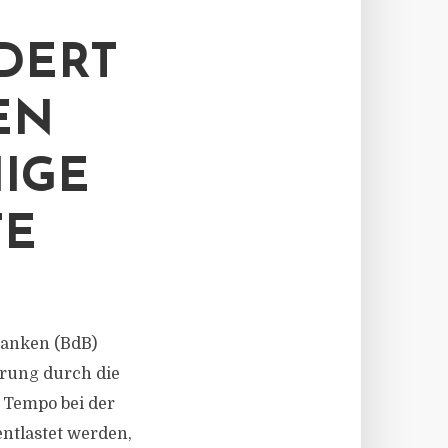
DERT
EN
IGE
TE
 Banken (BdB)
rung durch die
 Tempo bei der
tlastet werden,