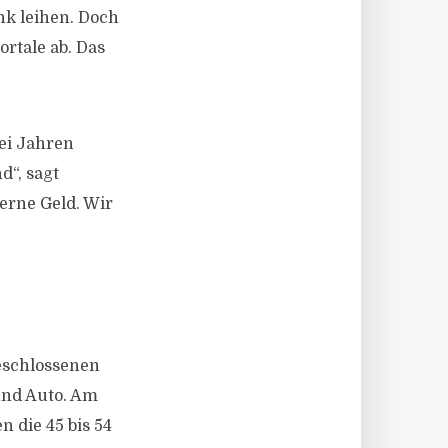
nk leihen. Doch
rtale ab. Das
ei Jahren
d“, sagt
erne Geld. Wir
eschlossenen
und Auto. Am
n die 45 bis 54