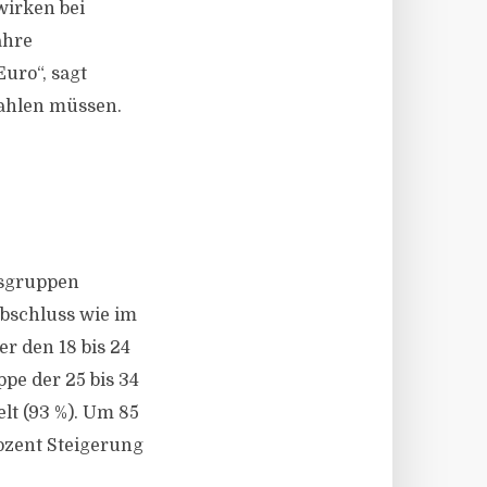
wirken bei
ahre
uro“, sagt
zahlen müssen.
ersgruppen
abschluss wie im
r den 18 bis 24
pe der 25 bis 34
lt (93 %). Um 85
rozent Steigerung