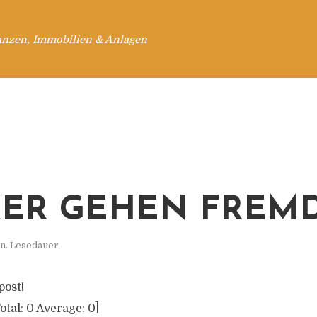
anzen, Immobilien & Anlagen
ER GEHEN FREM
n. Lesedauer
post!
otal:
0
Average:
0
]