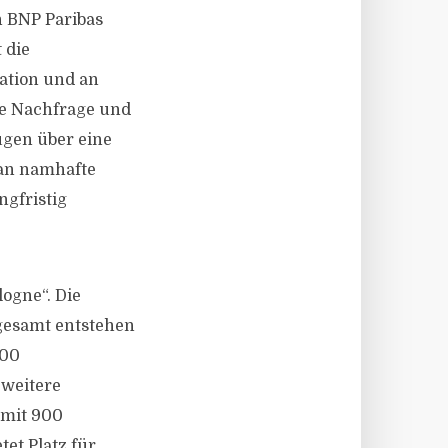
n BNP Paribas
 die
ation und an
ke Nachfrage und
ügen über eine
 an namhafte
gfristig
ogne“. Die
sgesamt entstehen
000
 weitere
 mit 900
tet Platz für