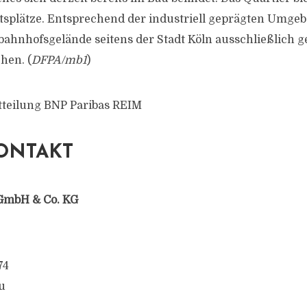
itsplätze. Entsprechend der industriell geprägten Umgeb
ahnhofsgelände seitens der Stadt Köln ausschließlich 
hen. (
DFPA/mb1
)
tteilung BNP Paribas REIM
ONTAKT
GmbH & Co. KG
74
u