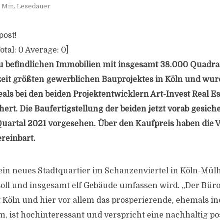
 Min. Lesedauer
post!
otal:
0
Average:
0
]
u befindlichen Immobilien mit insgesamt 38.000 Quadr
rzeit größten gewerblichen Bauprojektes in Köln und w
als bei den beiden Projektentwicklern Art-Invest Real 
hert. Die Baufertigstellung der beiden jetzt vorab gesic
e Quartal 2021 vorgesehen. Über den Kaufpreis haben die 
reinbart.
 ein neues Stadtquartier im Schanzenviertel in Köln-Mülh
oll und insgesamt elf Gebäude umfassen wird. „Der Bür
Köln und hier vor allem das prosperierende, ehemals ind
, ist hochinteressant und verspricht eine nachhaltig pos