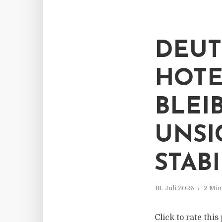
DEUT
HOTE
BLEI
UNSI
STAB
18. Juli 2026
2 Min
Click to rate thi