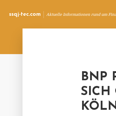
ssqj-tec.com
Aktuelle Informationen rund um Fin
BNP 
SICH
KÖLN