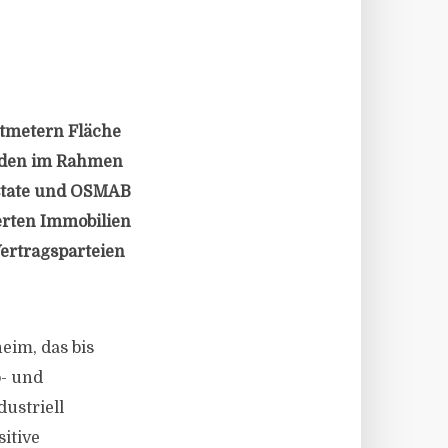
atmetern Fläche
urden im Rahmen
Estate und OSMAB
herten Immobilien
Vertragsparteien
eim, das bis
o- und
ustriell
itive