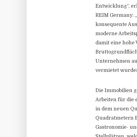
Entwicklung“, erk
REIM Germany: „D
konsequente Aus
moderne Arbeitsp
damit eine hohe 
Bruttogrundfläch
Unternehmen aus
vermietet wurde
Die Immobilien g
Arbeiten für die
in dem neuen Qua
Quadratmetern Br
Gastronomie- und
Stellplätzen, wel