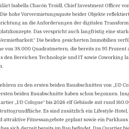
lärt Isabella Chacón Troidl, Chief Investment Officer vo
ie hohe Vorvermietungsquote beider Objekte reflektiert
richtung an die Anforderungen der digitalen Transform
latzkonzepte. Das verspricht auch langfristig eine star
Vermietbarkeit.“ Die beiden gesicherten Immobilien verf
e von 38.000 Quadratmetern, die bereits zu 95 Prozent
 den Bereichen Technologie und IT sowie Coworking lan
n.
ehören zu den ersten beiden Bauabschnitten von „I/D Col
 ersten beiden Bauabschnitte haben schon begonnen. In
rtier „I/D Cologne“ bis 2026 elf Gebäude mit rund 160.
uttogrundfläche. Es sind zusätzlich ein Lifestyle-Hotel,
 attraktive Fitnessangebote geplant sowie ein Parkhaus
ches sich derzeit bereits im Bau befindet. Das Quartier bie