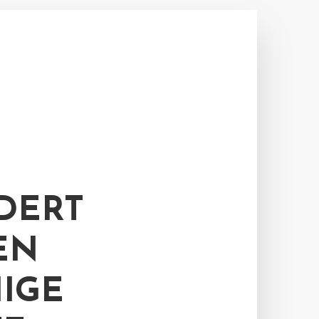
DERT
EN
IGE