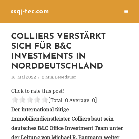
ssqj-tec.com
COLLIERS VERSTÄRKT
SICH FÜR B&C
INVESTMENTS IN
NORDDEUTSCHLAND
15. Mai 2022
2 Min. Lesedauer
Click to rate this post!
[Total:
0
Average:
0
]
Der international tätige
Immobiliendienstleister Colliers baut sein
deutsches B&C Office Investment Team unter
der Leitung von Michael R. Baumann weiter