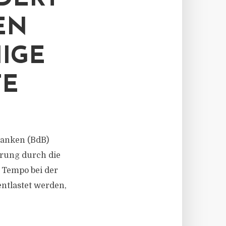
EN
IGE
TE
 Banken (BdB)
rung durch die
 Tempo bei der
tlastet werden,