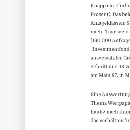
Knapp ein Fünfte
Prozent). Das be
Anlageklassen: S
nach „Tagesgeld“,
(160.000 Anfrage
„Investmentfond
ausgewählter Gro
Schnitt nur 38 v
am Main 87, in 
Eine Auswertung 
Thema Wertpapie
häufig nach Info
das Verhältnis f