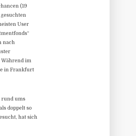
chancen (19
t gesuchten
meisten User
stmentfonds“
n nach
ster
e: Während im
e in Frankfurt
se rund ums
ls doppelt so
sucht, hat sich