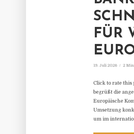
SCHN
FÜR 
EURO
19. Juli 2026
2 Min
Click to rate th
begrüßt die ang
Europäische Komm
Umsetzung konkr
um im internatio