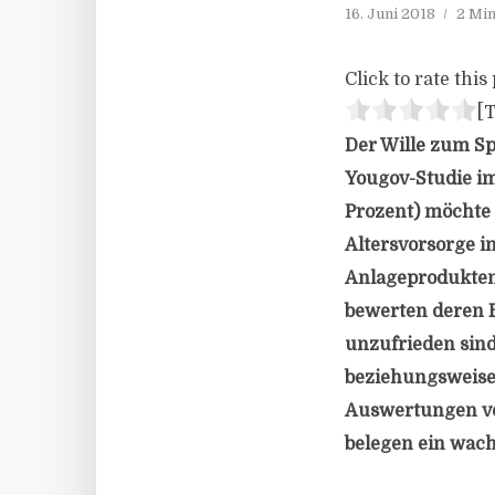
16. Juni 2018
2 Min
Click to rate this 
[T
Der Wille zum Sp
Yougov-Studie im
Prozent) möchte 
Altersvorsorge i
Anlageprodukten.
bewerten deren E
unzufrieden sind
beziehungsweise 
Auswertungen vo
belegen ein wach