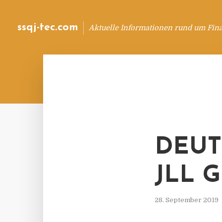
ssqj-tec.com
Aktuelle Informationen rund um Fin
DEUT
JLL 
28. September 2019