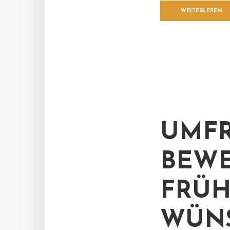
WEITERLESEN
UMFR
BEW
FRÜH
WÜNS