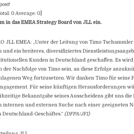
post!
otal:
0
Average:
0
]
em in das EMEA Strategy Board von JLL ein.
EO JLL EMEA: „Unter der Leitung von Timo Tschammler
 und ein breiteres, diversifiziertes Dienstleistungsange
titutionellen Kunden in Deutschland geschaffen. Es wird
 der Nachfolge von Timo sein, an diese Erfolge anzukn
hlagenen Weg fortzusetzen. Wir danken Timo für seine 
Engagement. Für seine künftigen Herausforderungen w
frühzeitige Bekanntgabe seines Ausscheidens gibt uns die
en internen und externen Suche nach einer geeigneten Na
 Deutschland-Geschäftes.“
(DFPA/JF1)
tteilung JLL