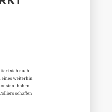
RKT
ntiert sich auch
 eines weiterhin
 konstant hohen
lliers schaffen