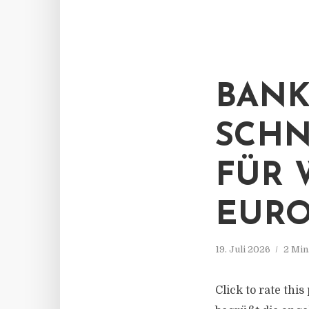
BANK
SCHN
FÜR 
EURO
19. Juli 2026
2 Min
Click to rate th