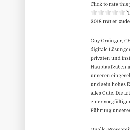
Click to rate this 
[T
2018 trat er zud
Guy Grainger, C
digitale Lösungen
privaten und ins
Hauptaufgaben in
unseren eingesc
und sein hohes 
alles Gute. Die 
einer sorgfältig
Führung unseres
Quelle: Pressemi