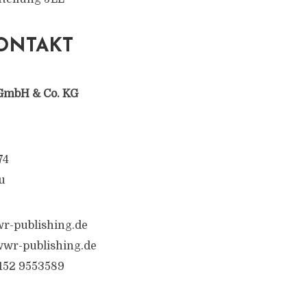
ONTAKT
GmbH & Co. KG
74
u
r-publishing.de
wr-publishing.de
6152 9553589