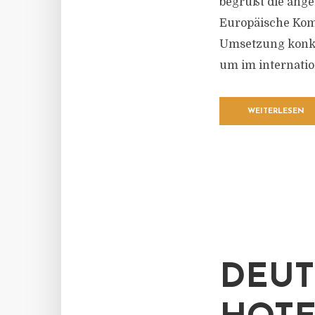
begrüßt die ang
Europäische Komm
Umsetzung konkr
um im internatio
WEITERLESEN
DEUT