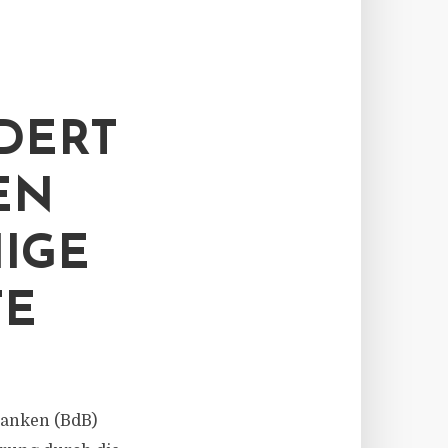
DERT
EN
IGE
TE
 Banken (BdB)