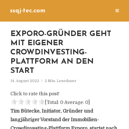
ssqj-tec.com
EXPORO-GRÜNDER GEHT
MIT EIGENER
CROWDINVESTING-
PLATTFORM AN DEN
START
14. August 2022
2 Min. Lesedauer
Click to rate this post!
[Total:
0
Average:
0
]
Tim Bütecke, Initiator, Gründer und
langjähriger Vorstand der Immobilien-
Crowdinvesting-Plattform Exporo, startet nach