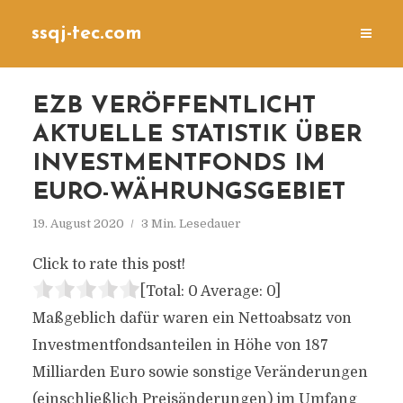
ssqj-tec.com
EZB VERÖFFENTLICHT
AKTUELLE STATISTIK ÜBER
INVESTMENTFONDS IM
EURO-WÄHRUNGSGEBIET
19. August 2020
3 Min. Lesedauer
Click to rate this post!
[Total:
0
Average:
0
]
Maßgeblich dafür waren ein Nettoabsatz von
Investmentfondsanteilen in Höhe von 187
Milliarden Euro sowie sonstige Veränderungen
(einschließlich Preisänderungen) im Umfang