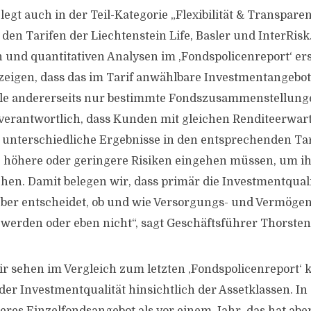
elegt auch in der Teil-Kategorie „Flexibilität & Transpare
n den Tarifen der Liechtenstein Life, Basler und InterRis
en und quantitativen Analysen im ‚Fondspolicenreport‘ er
eigen, dass das im Tarif anwählbare Investmentangebot
le andererseits nur bestimmte Fondszusammenstellung
 verantwortlich, dass Kunden mit gleichen Renditeerwa
unterschiedliche Ergebnisse in den entsprechenden Tar
 höhere oder geringere Risiken eingehen müssen, um ih
chen. Damit belegen wir, dass primär die Investmentquali
ber entscheidet, ob und wie Versorgungs- und Vermögen
werden oder eben nicht“, sagt Geschäftsführer Thorsten
ir sehen im Vergleich zum letzten ‚Fondspolicenreport‘
er Investmentqualität hinsichtlich der Assetklassen. In 