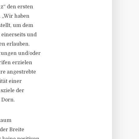
nz“ den ersten
k. „Wir haben
stellt, um dem
 einerseits und
en erlauben.
rtungen und/oder
ifen erzielen
re angestrebte
tät einer
sziele der
 Dorn.
 kaum
der Breite