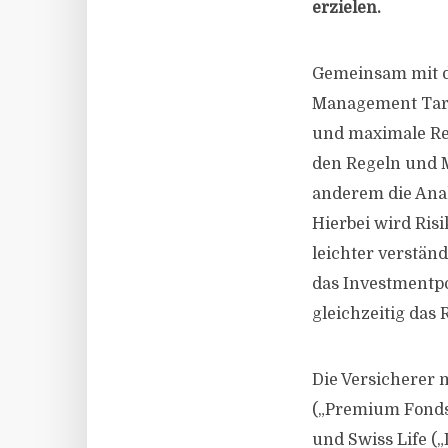
erzielen.
Gemeinsam mit d
Management Tari
und maximale Ren
den Regeln und M
anderem die An
Hierbei wird Risi
leichter verstän
das Investmentpo
gleichzeitig das 
Die Versicherer
(„Premium Fondsr
und Swiss Life (