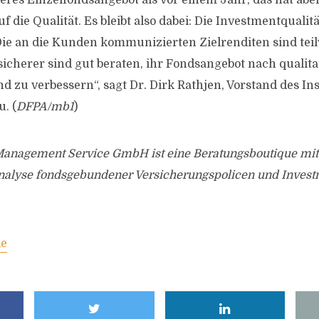
ßeres Einzelfondsangebot als vor einem Jahr, das hat abe
die Qualität. Es bleibt also dabei: Die Investmentqualitä
Die an die Kunden kommunizierten Zielrenditen sind tei
rsicherer sind gut beraten, ihr Fondsangebot nach qualit
 zu verbessern“, sagt Dr. Dirk Rathjen, Vorstand des Ins
. (
DFPA/mb1
)
Management Service GmbH ist eine Beratungsboutique mit
 Analyse fondsgebundener Versicherungspolicen und Inves
de