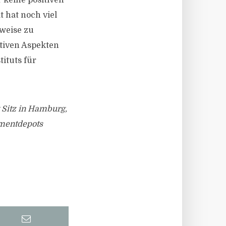
r keine positiven
t hat noch viel
lweise zu
ativen Aspekten
tituts für
 Sitz in Hamburg,
tmentdepots