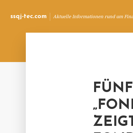
ssqj-tec.com
Aktuelle Informationen rund um Fin
FÜNF
„FON
ZEIG