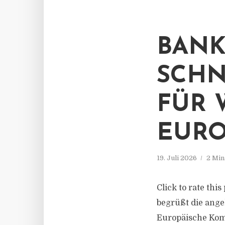
BANK
SCHN
FÜR 
EURO
19. Juli 2026
2 Min
Click to rate th
begrüßt die ang
Europäische Komm