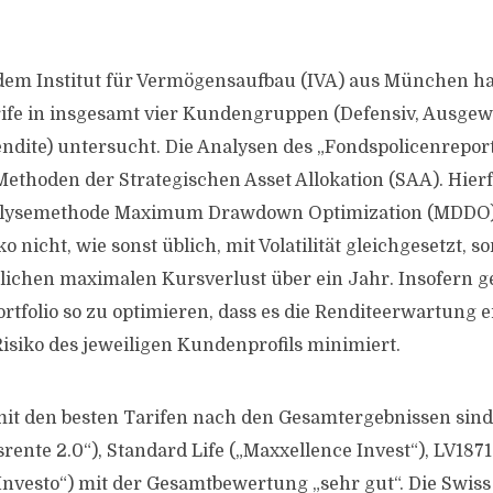
em Institut für Vermögensaufbau (IVA) aus München ha
fe in insgesamt vier Kundengruppen (Defensiv, Ausge
dite) untersucht. Die Analysen des „Fondspolicenreport
ethoden der Strategischen Asset Allokation (SAA). Hier
alysemethode Maximum Drawdown Optimization (MDDO)
ko nicht, wie sonst üblich, mit Volatilität gleichgesetzt,
dlichen maximalen Kursverlust über ein Jahr. Insofern 
rtfolio so zu optimieren, dass es die Renditeerwartung 
Risiko des jeweiligen Kundenprofils minimiert.
 mit den besten Tarifen nach den Gesamtergebnissen si
ente 2.0“), Standard Life („Maxxellence Invest“), LV1871
„Investo“) mit der Gesamtbewertung „sehr gut“. Die Swiss