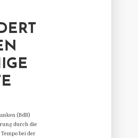
DERT
EN
IGE
TE
 Banken (BdB)
rung durch die
 Tempo bei der