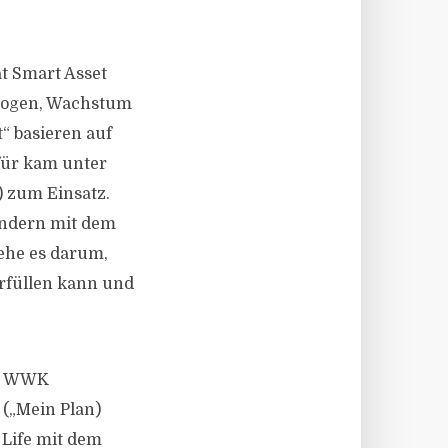
t Smart Asset
wogen, Wachstum
“ basieren auf
für kam unter
 zum Einsatz.
 sondern mit dem
gehe es darum,
erfüllen kann und
nd WWK
 („Mein Plan)
 Life mit dem