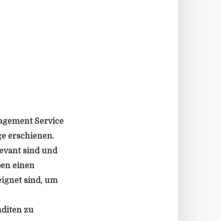
agement Service
ge erschienen.
evant sind und
ben einen
eignet sind, um
nditen zu