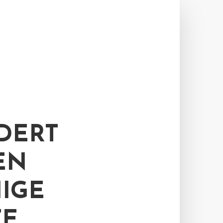
DERT
EN
IGE
TE