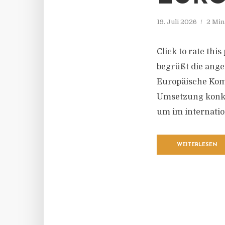
19. Juli 2026
2 Min
Click to rate th
begrüßt die ang
Europäische Komm
Umsetzung konkr
um im internatio
WEITERLESEN