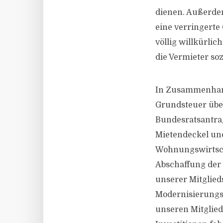
dienen. Außerde
eine verringerte
völlig willkürlic
die Vermieter soz
In Zusammenhang
Grundsteuer über
Bundesratsantrag 
Mietendeckel und
Wohnungswirtscha
Abschaffung der 
unserer Mitglie
Modernisierungsp
unseren Mitglied