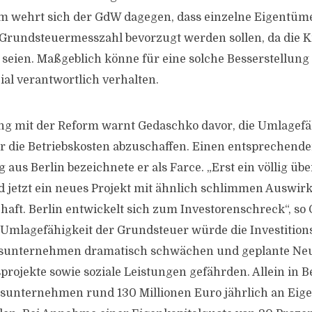
m wehrt sich der GdW dagegen, dass einzelne Eigentü
 Grundsteuermesszahl bevorzugt werden sollen, da die K
h seien. Maßgeblich könne für eine solche Besserstellung 
ial verantwortlich verhalten.
 mit der Reform warnt Gedaschko davor, die Umlagefäh
 die Betriebskosten abzuschaffen. Einen entsprechend
aus Berlin bezeichnete er als Farce. „Erst ein völlig üb
 jetzt ein neues Projekt mit ähnlich schlimmen Auswir
ft. Berlin entwickelt sich zum Investorenschreck“, so 
Umlagefähigkeit der Grundsteuer würde die Investitions
dsunternehmen dramatisch schwächen und geplante Ne
rojekte sowie soziale Leistungen gefährden. Allein in B
sunternehmen rund 130 Millionen Euro jährlich an Eige