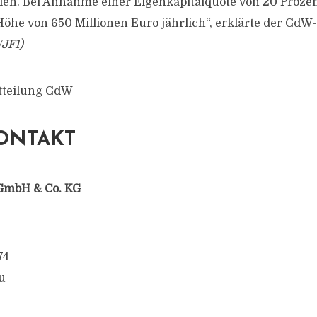
hlen. Bei Annahme einer Eigenkapitalquote von 20 Proze
Höhe von 650 Millionen Euro jährlich“, erklärte der GdW-
JF1)
itteilung GdW
ONTAKT
GmbH & Co. KG
74
u