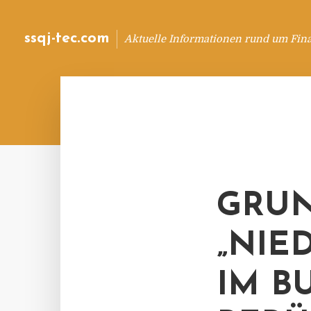
ssqj-tec.com
Aktuelle Informationen rund um Fin
GRUN
„NIE
IM B