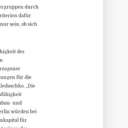
mergruppen durch
riterien dafür
nur sein, ob sich
igkeit der
en
erzogener
kungen für die
Gedaschko. „Die
fähigkeit
ubau- und
erlin würden bei
nkapital für