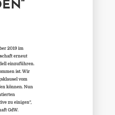
DEN“
ber 2019 im
schaft erneut
ell einzuführen.
ommen ist. Wir
gsklausel vom
fen können. Nun
ntierten
ive zu einigen“,
haft GdW.