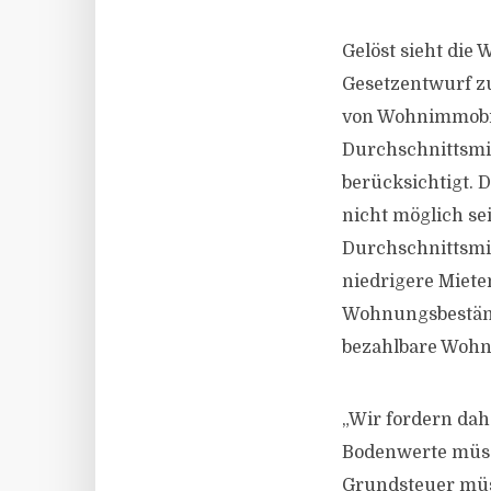
Gelöst sieht die
Gesetzentwurf z
von Wohnimmobili
Durchschnittsmi
berücksichtigt. 
nicht möglich se
Durchschnittsmi
niedrigere Miete
Wohnungsbestände
bezahlbare Wohn
„Wir fordern da
Bodenwerte müsst
Grundsteuer müss