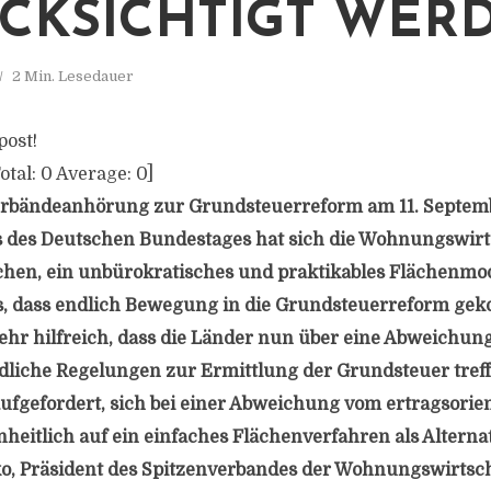
CKSICHTIGT WER
2 Min. Lesedauer
post!
otal:
0
Average:
0
]
Verbändeanhörung zur Grundsteuerreform am 11. Septem
 des Deutschen Bundestages hat sich die Wohnungswirt
hen, ein unbürokratisches und praktikables Flächenmod
s, dass endlich Bewegung in die Grundsteuerreform gek
sehr hilfreich, dass die Länder nun über eine Abweichun
dliche Regelungen zur Ermittlung der Grundsteuer tref
aufgefordert, sich bei einer Abweichung vom ertragsorie
heitlich auf ein einfaches Flächenverfahren als Alternat
ko, Präsident des Spitzenverbandes der Wohnungswirtsc