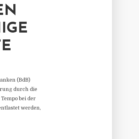
EN
IGE
TE
 Banken (BdB)
rung durch die
 Tempo bei der
tlastet werden,