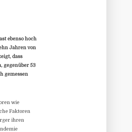
ast ebenso hoch
zehn Jahren von
eigt, dass
n, gegenüber 53
och gemessen
oren wie
sche Faktoren
rger ihren
Pandemie