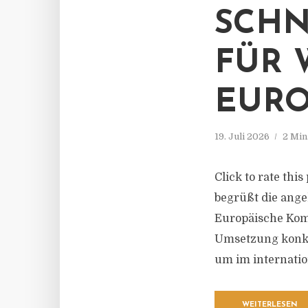
SCHN
FÜR 
EURO
19. Juli 2026
2 Min
Click to rate th
begrüßt die ang
Europäische Komm
Umsetzung konkr
um im internatio
WEITERLESEN