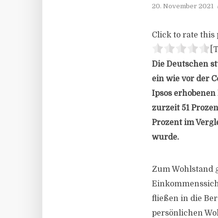
20. November 2021
Click to rate this 
[T
Die Deutschen s
ein wie vor der 
Ipsos erhobenen 
zurzeit 51 Proze
Prozent im Vergl
wurde.
Zum Wohlstand ge
Einkommenssicher
fließen in die B
persönlichen Woh