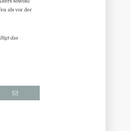
Alters sowohl
fen als vor der
tigt das