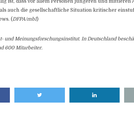
llig ist, dass vor allem Personen jüngeren und mittleren 
 als auch die gesellschaftliche Situation kritischer einstu
ews. (
DFPA/mb1
)
kt- und Meinungsforschungsinstitut. In Deutschland beschäf
 600 Mitarbeiter.