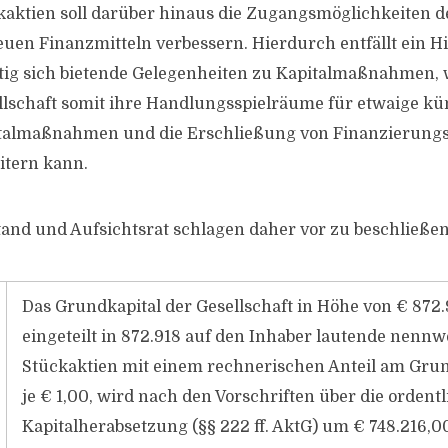
kaktien soll darüber hinaus die Zugangsmöglichkeiten de
euen Finanzmitteln verbessern. Hierdurch entfällt ein H
tig sich bietende Gelegenheiten zu Kapitalmaßnahmen, 
llschaft somit ihre Handlungsspielräume für etwaige kü
talmaßnahmen und die Erschließung von Finanzierungs
itern kann.
tand und Aufsichtsrat schlagen daher vor zu beschließen
Das Grundkapital der Gesellschaft in Höhe von € 872.
eingeteilt in 872.918 auf den Inhaber lautende nennw
Stückaktien mit einem rechnerischen Anteil am Grun
je € 1,00, wird nach den Vorschriften über die ordent
Kapitalherabsetzung (§§ 222 ff. AktG) um € 748.216,0