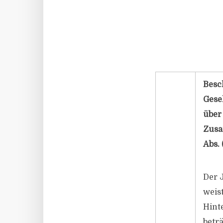
Besc
Gese
über
Zusa
Abs. 
Der 
weis
Hinte
betr