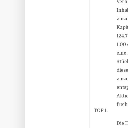
Verh
Inha
zusa
Kapi
124.
1,00 
eine
Stüc
dies
zusa
ents
Akti
frei
TOP 1:
Die 