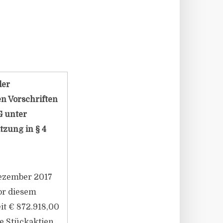
der
n Vorschriften
G unter
zung in § 4
ezember 2017
Vor diesem
it € 872.918,00
se Stückaktien