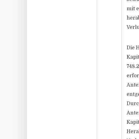
mit e
hera
Verl
Die 
Kapi
748.
erfo
Ante
entg
Durc
Ante
Kapi
Hera