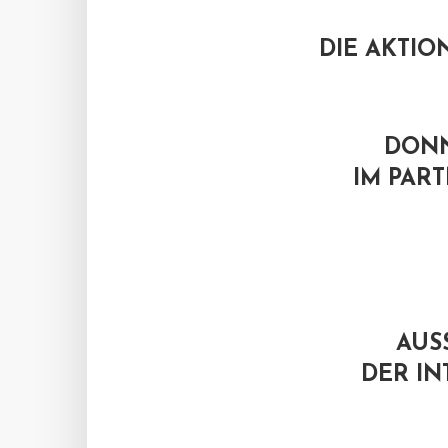
DIE AKTI
DONN
IM PART
AUS
DER I