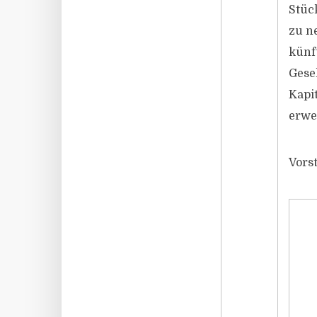
Stüc
zu n
künf
Gese
Kapi
erwe
Vors