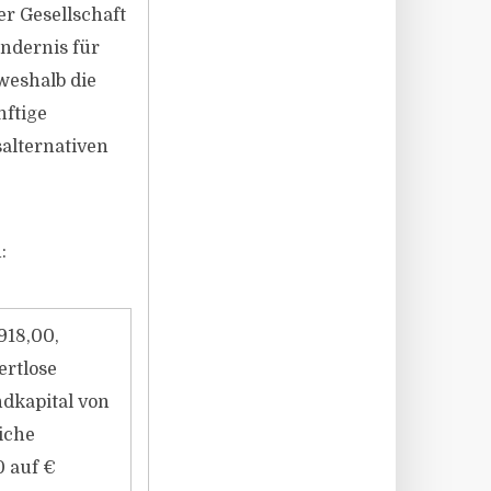
r Gesellschaft
indernis für
weshalb die
nftige
alternativen
:
918,00,
ertlose
dkapital von
liche
0 auf €