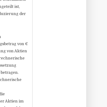
eteilt ist,
duzierung der
n
ngsbetrag von €
ung von Aktien
rechnerische
absetzung
 betragen.
echnerische
die
er Aktien im