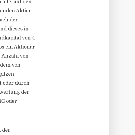
 alte, auf den
tenden Aktien
ach der
nd dieses in
ndkapital von €
ss ein Aktionär
e Anzahl von
. dem von
pitzen
t oder durch
rwertung der
tG oder
 der