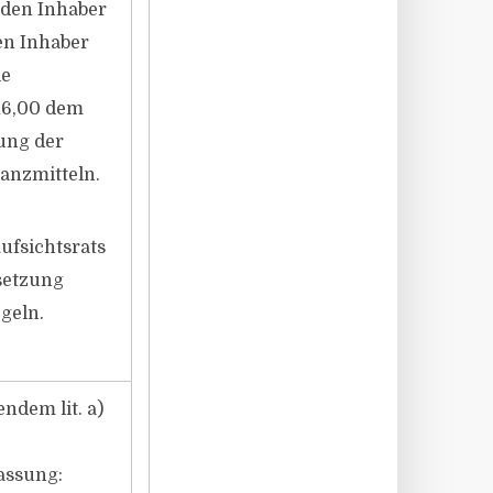
 den Inhaber
en Inhaber
ie
216,00 dem
ung der
anzmitteln.
ufsichtsrats
setzung
geln.
ndem lit. a)
assung: