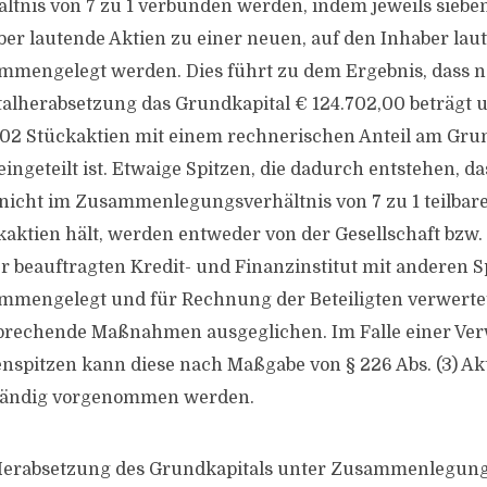
ältnis von 7 zu 1 verbunden werden, indem jeweils sieben
ber lautende Aktien zu einer neuen, auf den Inhaber lau
mmengelegt werden. Dies führt zu dem Ergebnis, dass n
talherabsetzung das Grundkapital € 124.702,00 beträgt u
702 Stückaktien mit einem rechnerischen Anteil am Gru
eingeteilt ist. Etwaige Spitzen, die dadurch entstehen, da
 nicht im Zusammenlegungsverhältnis von 7 zu 1 teilbar
kaktien hält, werden entweder von der Gesellschaft bzw
er beauftragten Kredit- und Finanzinstitut mit anderen S
mmengelegt und für Rechnung der Beteiligten verwerte
prechende Maßnahmen ausgeglichen. Im Falle einer Ve
enspitzen kann diese nach Maßgabe von § 226 Abs. (3) Ak
händig vorgenommen werden.
Herabsetzung des Grundkapitals unter Zusammenlegung