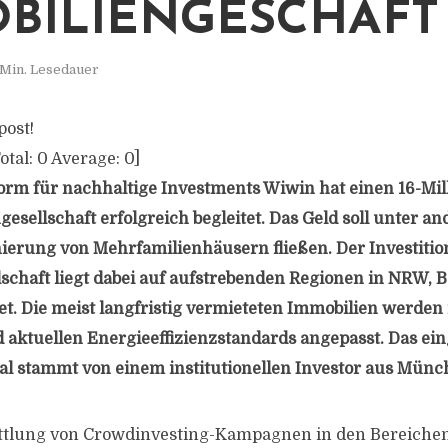
BILIENGESCHÄFT
 Min. Lesedauer
post!
otal:
0
Average:
0
]
form für nachhaltige Investments Wiwin hat einen 16-Mi
esellschaft erfolgreich begleitet. Das Geld soll unter an
ierung von Mehrfamilienhäusern fließen. Der Investitio
schaft liegt dabei auf aufstrebenden Regionen in NRW,
t. Die meist langfristig vermieteten Immobilien werde
 aktuellen Energieeffizienzstandards angepasst. Das e
l stammt von einem institutionellen Investor aus Münc
ttlung von Crowdinvesting-Kampagnen in den Bereiche