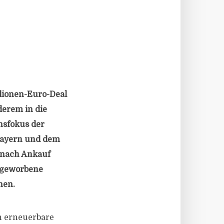
llionen-Euro-Deal
derem in die
nsfokus der
 Bayern und dem
n nach Ankauf
ingeworbene
hen.
n erneuerbare