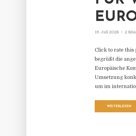
FÜR 
EURO
19. Juli 2026
2 Min
Click to rate th
begrüßt die ang
Europäische Komm
Umsetzung konkr
um im internatio
WEITERLESEN