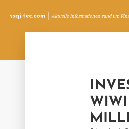
ssqj-tec.com
Aktuelle Informationen rund um Fin
INVE
WIWI
MILL