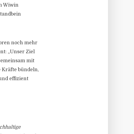
ch Wiwin
Standbein
toren noch mehr
nt: „Unser Ziel
– gemeinsam mit
e Kräfte bündeln,
nd effizient
chhaltige