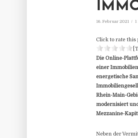
IMMO
16. Februar 2021
1
Click to rate this 
[T
Die Online-Platt
einer Immobilieng
energetische San
Immobiliengesell
Rhein-Main-Gebie
modernisiert und
Mezzanine-Kapita
Neben der Vermi