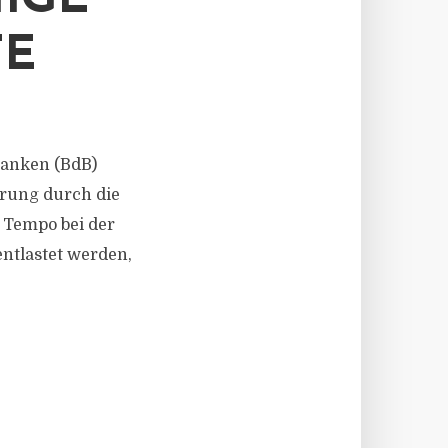
IGE
TE
 Banken (BdB)
rung durch die
 Tempo bei der
tlastet werden,