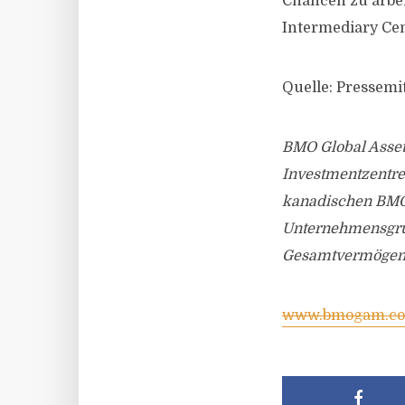
Chancen zu arbei
Intermediary Cen
Quelle: Pressem
BMO Global Asset
Investmentzentre
kanadischen BMO 
Unternehmensgrup
Gesamtvermögen v
www.bmogam.c