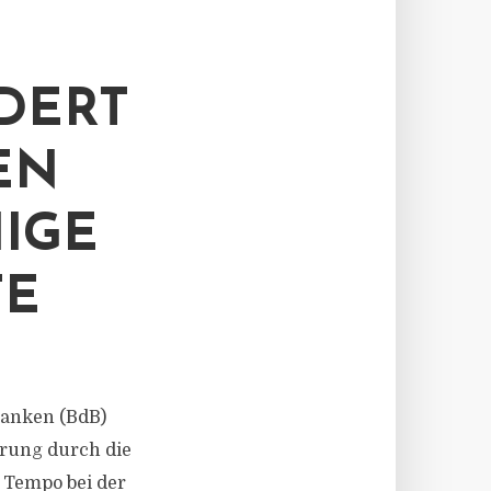
DERT
EN
IGE
TE
 Banken (BdB)
rung durch die
 Tempo bei der