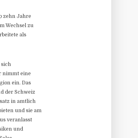
p zehn Jahre
em Wechsel zu
beitete als
 sich
r nimmt eine
ion ein. Das
nd der Schweiz
satz in amtlich
bieten und sie am
us veranlasst
siken und