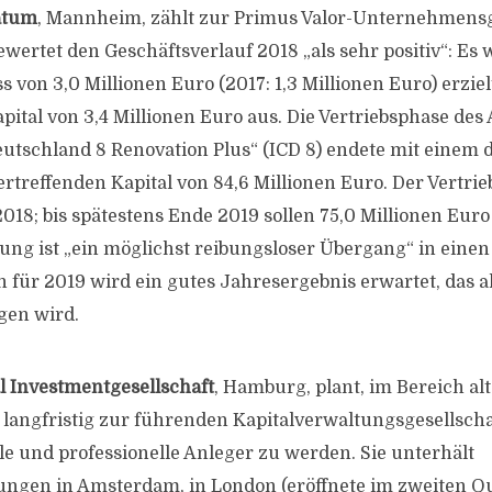
atum
, Mannheim, zählt zur Primus Valor-Unternehmensg
wertet den Geschäftsverlauf 2018 „als sehr positiv“: Es 
von 3,0 Millionen Euro (2017: 1,3 Millionen Euro) erziel
pital von 3,4 Millionen Euro aus. Die Vertriebsphase des 
schland 8 Renovation Plus“ (ICD 8) endete mit einem d
treffenden Kapital von 84,6 Millionen Euro. Der Vertrieb
18; bis spätestens Ende 2019 sollen 75,0 Millionen Euro p
rung ist „ein möglichst reibungsloser Übergang“ in eine
 für 2019 wird ein gutes Jahresergebnis erwartet, das a
gen wird.
l Investmentgesellschaft
, Hamburg, plant, im Bereich al
langfristig zur führenden Kapitalverwaltungsgesellscha
le und professionelle Anleger zu werden. Sie unterhält
ngen in Amsterdam, in London (eröffnete im zweiten Qu