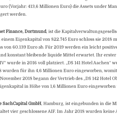
Euro (Vorjahr: 413,6 Millionen Euro) die Assets under M
igert werden.
sset Finance, Dortmund
, ist die Kapitalverwaltungsgesells
i einem Eigenkapital von 822.745 Euro schloss sie 2018 
 von 60.139 Euro ab. Für 2019 werden ein leicht positiv
d konstant bleibende liquide Mittel erwartet. Ihr erster
V“ wurde in 2016 voll platziert. „DS 141 Hotel Aachen“ 
18 wurden für ihn 4,6 Millionen Euro eingeworben, womit
m November 2018 begann der Vertrieb des „DS 142 Hotel O
Eigenkapital in Höhe von 1,6 Millionen Euro eingeworben
e SachCapital GmbH
, Hamburg, ist eingebunden in die M
altet vier geschlossene AIF. Im Jahr 2018 wurden keine A