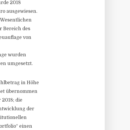
urde 2018
uro ausgewiesen.
m Wesentlichen
r Bereich des
Neuauflage von
ange wurden
ren umgesetzt.
ehlbetrag in Höhe
Asset übernommen
 2018; die
entwicklung der
tutionellen
rtfolio“ einen