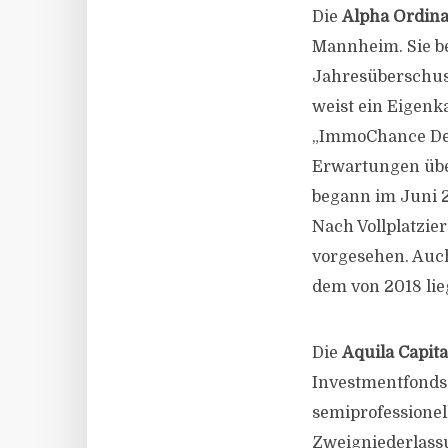
Die
Alpha Ordin
Mannheim. Sie be
Jahresüberschuss 
weist ein Eigenka
„ImmoChance Deut
Erwartungen über
begann im Juni 20
Nach Vollplatzie
vorgesehen. Auch
dem von 2018 lie
Die
Aquila Capita
Investmentfonds 
semiprofessionel
Zweigniederlassu