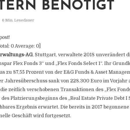
TERN BENÖTIGT
6 Min. Lesedauer
post!
otal:
0
Average:
0
]
erwaltungs-AG
, Stuttgart, verwaltete 2018 unverändert 
nspar Flex Fonds 3“ und „Flex Fonds Select 1“. Ihr Grundka
das zu 87,55 Prozent von der E&G Funds & Asset Manageme
er Jahresüberschuss sank von 228.300 Euro im Vorjahr 
ie zeitlich verschobenen Transaktionen des „Flex Fonds 
des Platzierungsbeginns des „Real Estate Private Debt I 
chbares Ergebnis erwartet. Die bereits in 2017 begonne
onelle Geschäft wird fortgesetzt.