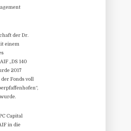
anagement
chaft der Dr.
mit einem
es
 AIF „DS 140
wurde 2017
 der Fonds voll
berpfaffenhofen“,
 wurde.
PC Capital
IF in die