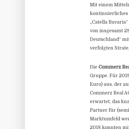
Mit einem Mittel
kontinuierliche
„Catella Bavaria
von insgesamt 28
Deutschland“ mit
verfolgten Strat
Die
Commerz Real
Gruppe. Für 2018 
Euro) aus, der 
Commerz Real AG
erwartet, das kna
Partner für (sem
Marktumfeld werd
2018 konnten mit