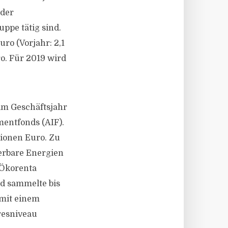
 der
ppe tätig sind.
ro (Vorjahr: 2,1
ro. Für 2019 wird
 im Geschäftsjahr
mentfonds (AIF).
lionen Euro. Zu
erbare Energien
„Ökorenta
nd sammelte bis
 mit einem
hresniveau