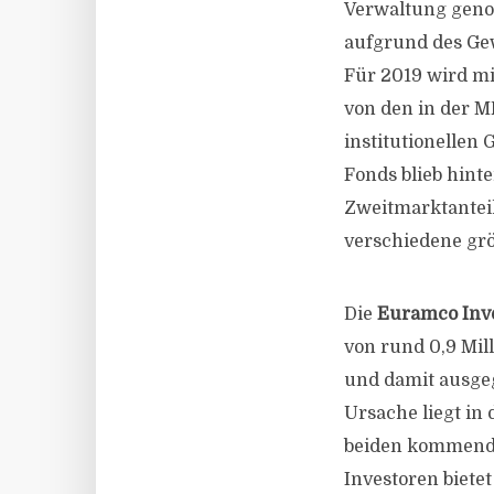
Verwaltung geno
aufgrund des Gew
Für 2019 wird mi
von den in der M
institutionellen
Fonds blieb hint
Zweitmarktantei
verschiedene grö
Die
Euramco Inv
von rund 0,9 Mil
und damit ausgeg
Ursache liegt in
beiden kommenden
Investoren biete