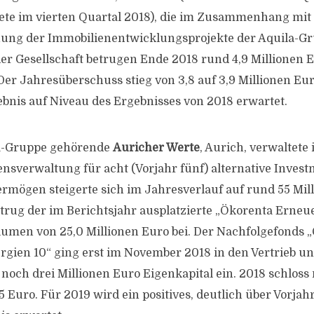
nete im vierten Quartal 2018), die im Zusammenhang mit
ng der Immobilienentwicklungsprojekte der Aquila-Gru
er Gesellschaft betrugen Ende 2018 rund 4,9 Millionen Eu
 Der Jahresüberschuss stieg von 3,8 auf 3,9 Millionen Eu
gebnis auf Niveau des Ergebnisses von 2018 erwartet.
a-Gruppe gehörende
Auricher Werte
, Aurich, verwaltete
nsverwaltung für acht (Vorjahr fünf) alternative Invest
ermögen steigerte sich im Jahresverlauf auf rund 55 Mil
trug der im Berichtsjahr ausplatzierte „Ökorenta Erneu
lumen von 25,0 Millionen Euro bei. Der Nachfolgefonds 
gien 10“ ging erst im November 2018 in den Vertrieb u
och drei Millionen Euro Eigenkapital ein. 2018 schloss
5 Euro. Für 2019 wird ein positives, deutlich über Vorja