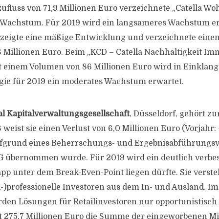
zufluss von 71,9 Millionen Euro verzeichnete „Catella W
s Wachstum. Für 2019 wird ein langsameres Wachstum er
“ zeigte eine mäßige Entwicklung und verzeichnete einen
 Millionen Euro. Beim „KCD – Catella Nachhaltigkeit Im
 einem Volumen von 86 Millionen Euro wird in Einklang
egie für 2019 ein moderates Wachstum erwartet.
 Kapitalverwaltungsgesellschaft
, Düsseldorf, gehört 
weist sie einen Verlust von 6,0 Millionen Euro (Vorjahr: 
aufgrund eines Beherrschungs- und Ergebnisabführungsv
 übernommen wurde. Für 2019 wird ein deutlich verbes
pp unter dem Break-Even-Point liegen dürfte. Sie versteh
i-)professionelle Investoren aus dem In- und Ausland. Im
en Lösungen für Retailinvestoren nur opportunistisch 
 275,7 Millionen Euro die Summe der eingeworbenen Mit