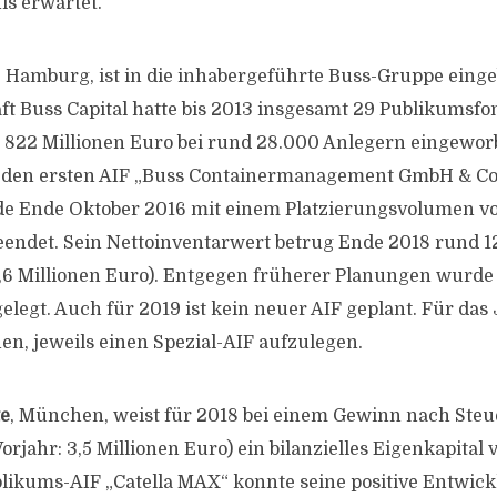
is erwartet.
, Hamburg, ist in die inhabergeführte Buss-Gruppe eing
ft Buss Capital hatte bis 2013 insgesamt 29 Publikumsfo
 822 Millionen Euro bei rund 28.000 Anlegern eingeworb
 den ersten AIF „Buss Containermanagement GmbH & Co.“
de Ende Oktober 2016 mit einem Platzierungsvolumen vo
eendet. Sein Nettoinventarwert betrug Ende 2018 rund 12
2,6 Millionen Euro). Entgegen früherer Planungen wurde
gelegt. Auch für 2019 ist kein neuer AIF geplant. Für da
en, jeweils einen Spezial-AIF aufzulegen.
te
, München, weist für 2018 bei einem Gewinn nach Steu
orjahr: 3,5 Millionen Euro) ein bilanzielles Eigenkapital 
blikums-AIF „Catella MAX“ konnte seine positive Entwick