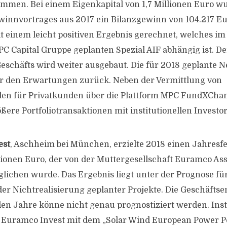
mmen. Bei einem Eigenkapital von 1,7 Millionen Euro w
innvortrages aus 2017 ein Bilanzgewinn von 104.217 E
t einem leicht positiven Ergebnis gerechnet, welches i
PC Capital Gruppe geplanten Spezial AIF abhängig ist. De
 Geschäfts wird weiter ausgebaut. Die für 2018 geplante 
er den Erwartungen zurück. Neben der Vermittlung von
len für Privatkunden über die Plattform MPC FundXCh
ßere Portfoliotransaktionen mit institutionellen Investo
est
, Aschheim bei München, erzielte 2018 einen Jahresf
lionen Euro, der von der Muttergesellschaft Euramco 
lichen wurde. Das Ergebnis liegt unter der Prognose für
 der Nichtrealisierung geplanter Projekte. Die Geschäfts
 Jahre könne nicht genau prognostiziert werden. Insti
t Euramco Invest mit dem „Solar Wind European Power Po