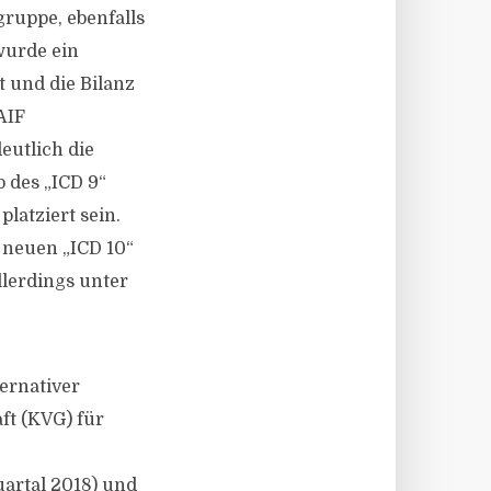
ruppe, ebenfalls
wurde ein
t und die Bilanz
AIF
eutlich die
 des „ICD 9“
latziert sein.
n neuen „ICD 10“
llerdings unter
ternativer
ft (KVG) für
artal 2018) und