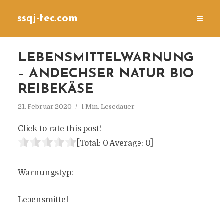
ssqj-tec.com
LEBENSMITTELWARNUNG
– ANDECHSER NATUR BIO
REIBEKÄSE
21. Februar 2020
1 Min. Lesedauer
Click to rate this post!
[Total:
0
Average:
0
]
Warnungstyp:
Lebensmittel