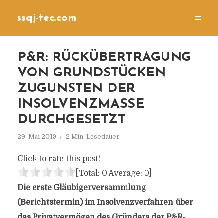
ssqj-tec.com
P&R: RÜCKÜBERTRAGUNG
VON GRUNDSTÜCKEN
ZUGUNSTEN DER
INSOLVENZMASSE
DURCHGESETZT
29. Mai 2019
2 Min. Lesedauer
Click to rate this post!
[Total:
0
Average:
0
]
Die erste Gläubigerversammlung
(Berichtstermin) im Insolvenzverfahren über
das Privatvermögen des Gründers der P&R-