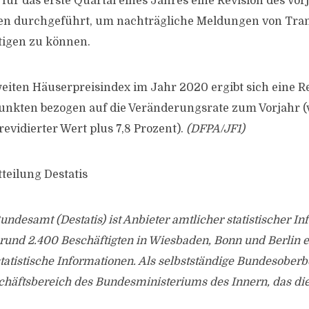
für das erste Quartal eines Jahres eine Revision des Vor
en durchgeführt, um nachträgliche Meldungen von Tra
tigen zu können.
iten Häuserpreisindex im Jahr 2020 ergibt sich eine Re
unkten bezogen auf die Veränderungsrate zum Vorjahr (v
 revidierter Wert plus 7,8 Prozent).
(DFPA/JF1)
teilung Destatis
Bundesamt (Destatis) ist Anbieter amtlicher statistischer I
 rund 2.400 Beschäftigten in Wiesbaden, Bonn und Berlin
tatistische Informationen. Als selbstständige Bundesober
chäftsbereich des Bundesministeriums des Innern, das die