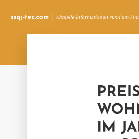
ssqj-tec.com
Aktuelle Informationen rund um Fin
PREI
WOHN
IM J