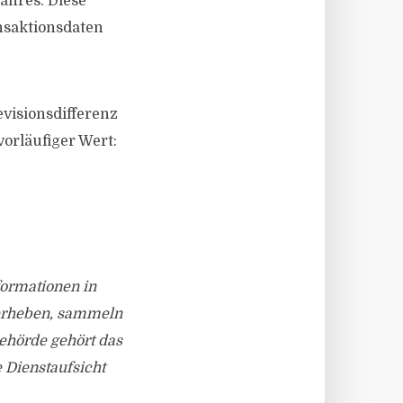
jahres. Diese
nsaktionsdaten
visionsdifferenz
orläufiger Wert:
nformationen in
 erheben, sammeln
behörde gehört das
 Dienstaufsicht