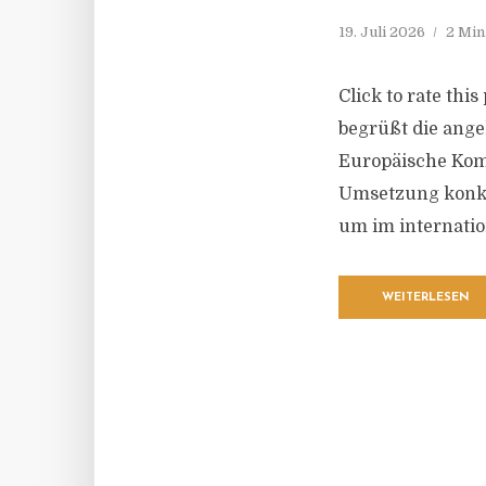
19. Juli 2026
2 Min
Click to rate th
begrüßt die ang
Europäische Komm
Umsetzung konkr
um im internatio
WEITERLESEN