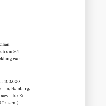
ilien
ich um 9,4
icklung war
ber 100.000
Berlin, Hamburg,
 sowie für Ein-
3 Prozent)