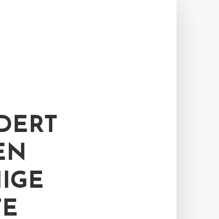
DERT
EN
IGE
TE