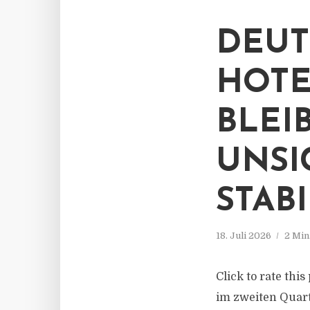
DEUT
HOTE
BLEI
UNSI
STAB
18. Juli 2026
2 Min
Click to rate thi
im zweiten Quart