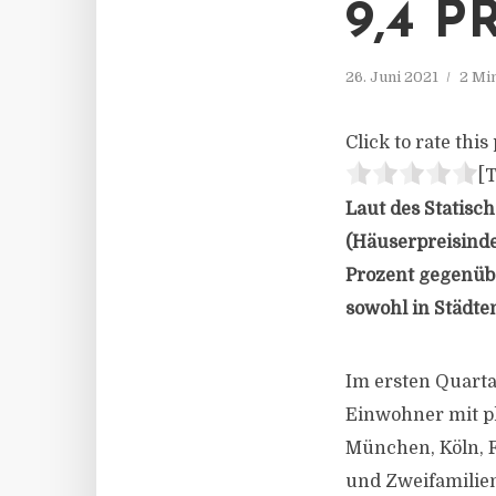
9,4 
26. Juni 2021
2 Mi
Click to rate this 
[T
Laut des Statisc
(Häuserpreisinde
Prozent gegenübe
sowohl in Städte
Im ersten Quarta
Einwohner mit pl
München, Köln, Fr
und Zweifamilien