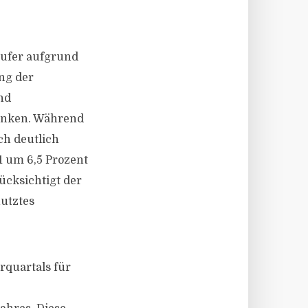
äufer aufgrund
ng der
nd
unken. Während
ch deutlich
1 um 6,5 Prozent
ücksichtigt der
nutztes
rquartals für