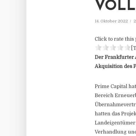
VOLL
14. Oktober 2022
2
Click to rate this 
[T
Der Frankfurter 
Akquisition des 
Prime Capital ha
Bereich Erneuerb
Übernahmevertrag
hatten das Proje
Landeigentümer bi
Verhandlung und 