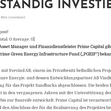
STÄNDIG INVESTI
 Min. Lesedauer
post!
otal:
0
Average:
0
]
Asset Manager und Finanzdienstleister Prime Capital gibt
Prime Green Energy Infrastructure Fund („PGEIF“) bekan
t mit Svevind AB, einem im Privatbesitz befindlichen Pro
are Energie, und dessen Entwicklungspartner AB Vindkr
 für das Projekt Sandbacka abgeschlossen. Die beiden 
kt in den vergangenen Jahren mit der Unterstützung de
s zur Baureife entwickelt. Prime Capital ist verantwortl
den Abschluss der für die Realisierung des Projektes b