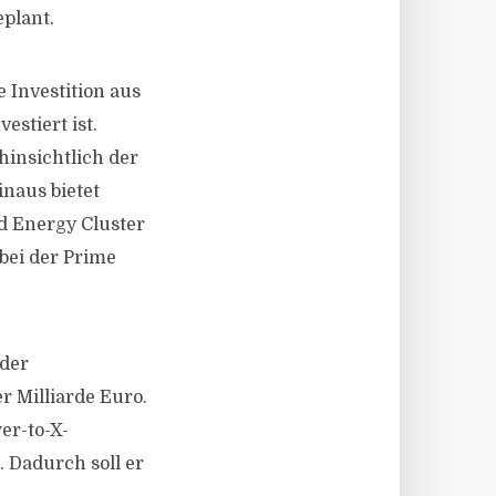
eplant.
 Investition aus
estiert ist.
hinsichtlich der
naus bietet
ad Energy Cluster
 bei der Prime
 der
r Milliarde Euro.
er-to-X-
 Dadurch soll er