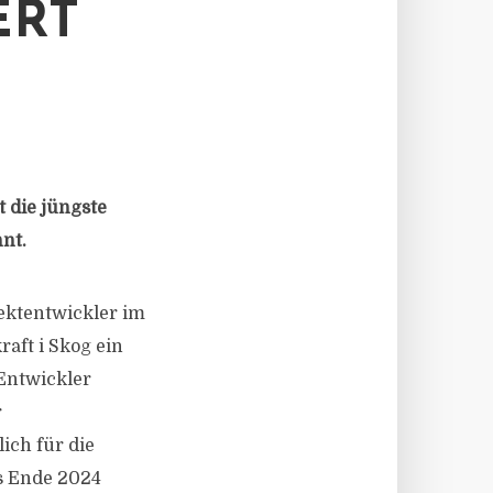
ERT
 die jüngste
nt.
jektentwickler im
aft i Skog ein
Entwickler
r
ich für die
is Ende 2024