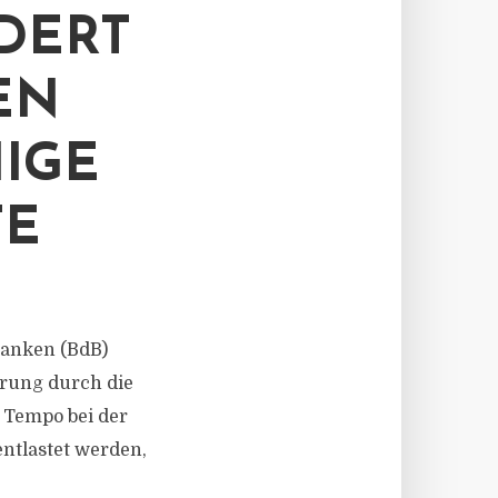
DERT
EN
IGE
TE
 Banken (BdB)
rung durch die
 Tempo bei der
tlastet werden,