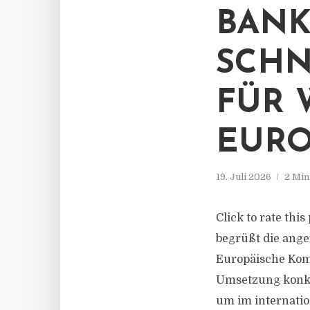
BANK
SCHN
FÜR 
EURO
19. Juli 2026
2 Min
Click to rate th
begrüßt die ang
Europäische Komm
Umsetzung konkr
um im internatio