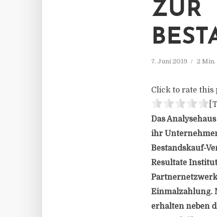
ZUR
BEST
7. Juni 2019
2 Min.
Click to rate this 
[T
Das Analysehaus 
ihr Unternehmen 
Bestandskauf-Ver
Resultate Institu
Partnernetzwerk,
Einmalzahlung. M
erhalten neben d