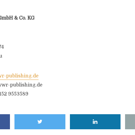
GmbH & Co. KG
74
u
-publishing.de
wr-publishing.de
6152 9553589