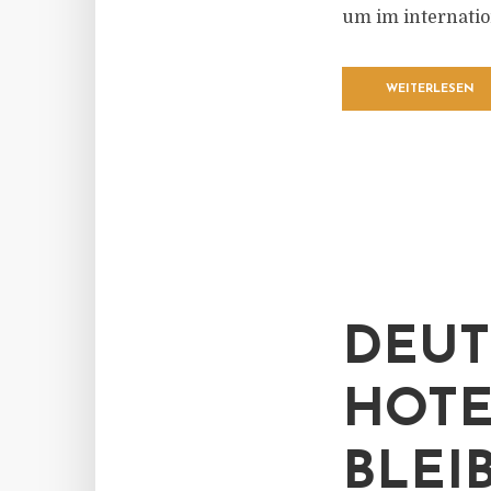
um im internatio
WEITERLESEN
DEUT
HOTE
BLEI