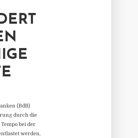
DERT
EN
IGE
TE
 Banken (BdB)
rung durch die
 Tempo bei der
tlastet werden,