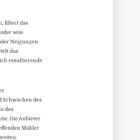
 filtert das
oder sein
 oder Neigungen
telt das
ich resultierende
er
nd Schwächen des
en des
tie: Die Anbieter
reffenden Makler
reiten.