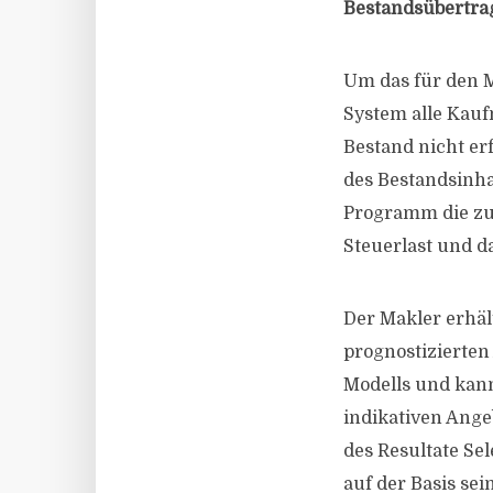
Bestandsübertra
Um das für den M
System alle Kau
Bestand nicht e
des Bestandsinha
Programm die zu 
Steuerlast und d
Der Makler erhäl
prognostizierte
Modells und kann
indikativen Ange
des Resultate Se
auf der Basis se