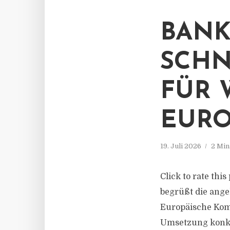
BANK
SCHN
FÜR 
EURO
19. Juli 2026
2 Min
Click to rate th
begrüßt die ang
Europäische Komm
Umsetzung konkr