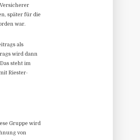
 Versicherer
n, später für die
orden war.
itrags als
trags wird dann
Das steht im
mit Riester-
Diese Gruppe wird
chnung von