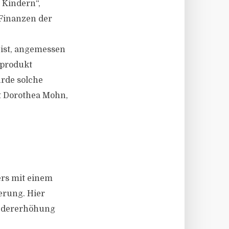
 Kindern“,
 Finanzen der
 ist, angemessen
dprodukt
ürde solche
t Dorothea Mohn,
rs mit einem
erung. Hier
iedererhöhung