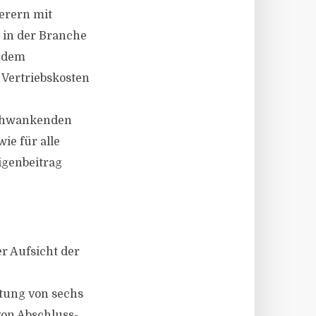
erern mit
 in der Branche
d dem
 Vertriebskosten
schwankenden
ie für alle
igenbeitrag
r Aufsicht der
tung von sechs
on Abschluss-