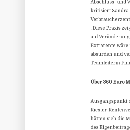
Abschluss- und Ve
kritisiert Sandr
Verbraucherzent
„Diese Praxis ze
auf Veränderunge
Extrarente wäre 
absurden und ve
Teamleiterin Fi
Über 360 Euro M
Ausgangspunkt d
Riester-Rentenv
hätten sich die
des Eigenbeitrag