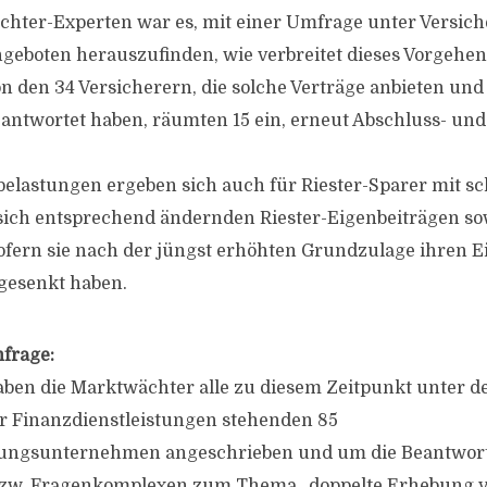
chter-Experten war es, mit einer Umfrage unter Versich
geboten herauszufinden, wie verbreitet dieses Vorgehen
Von den 34 Versicherern, die solche Verträge anbieten un
ntwortet haben, räumten 15 ein, erneut Abschluss- und
belastungen ergeben sich auch für Riester-Sparer mit 
ich entsprechend ändernden Riester-Eigenbeiträgen sow
sofern sie nach der jüngst erhöhten Grundzulage ihren E
gesenkt haben.
frage:
ben die Marktwächter alle zu diesem Zeitpunkt unter de
r Finanzdienstleistungen stehenden 85
ungsunternehmen angeschrieben und um die Beantwor
bzw. Fragenkomplexen zum Thema „doppelte Erhebung v