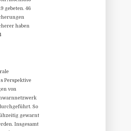
9 gebeten. 46
icherungen
icherer haben
4
rale
s Perspektive
gen von
rühwarnnetzwerk
urchgeführt. So
ühzeitig gewarnt
erden. Insgesamt