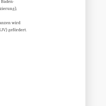
 Baden-
zierung),
anzen wird
JV) gefördert.