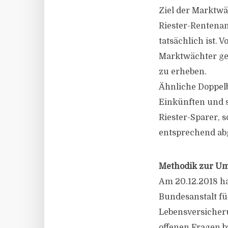
Ziel der Marktwä
Riester-Rentenan
tatsächlich ist. 
Marktwächter gea
zu erheben.
Ähnliche Doppel
Einkünften und s
Riester-Sparer, 
entsprechend ab
Methodik zur Um
Am 20.12.2018 ha
Bundesanstalt fü
Lebensversicher
offenen Fragen 