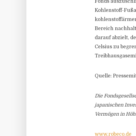
Fonds auszuschli
Kohlenstoff-Fuß
kohlenstoffärmer
Bereich nachhalt
darauf abzielt, 
Celsius zu begre
Treibhausgasemi
Quelle: Pressemi
Die Fondsgesellsc
japanischen Inve
Vermögen in Höhe 
www.robeco.de