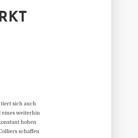
RKT
ntiert sich auch
 eines weiterhin
 konstant hohen
lliers schaffen