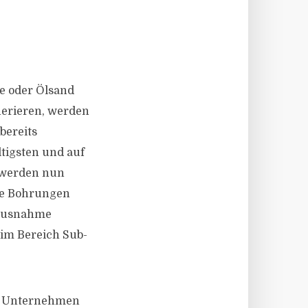
e oder Ölsand
erieren, werden
bereits
tigsten und auf
m werden nun
he Bohrungen
t Ausnahme
 im Bereich Sub-
en Unternehmen