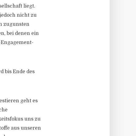
llschaft liegt.
edoch nicht zu
en zugunsten
n, bei denen ein
co-Engagement-
d bis Ende des
estieren geht es
che
keitsfokus uns zu
toffe aus unseren