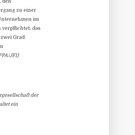
, den
rgang zu einer
s Unternehmen im
verpflichtet, das
r zwei Grad
en
FPA/JF1)
rgesellschaft der
ltet ein