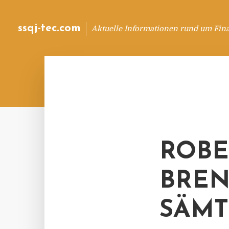
ssqj-tec.com
Aktuelle Informationen rund um Fin
ROBEC
RENN
ÄMTL