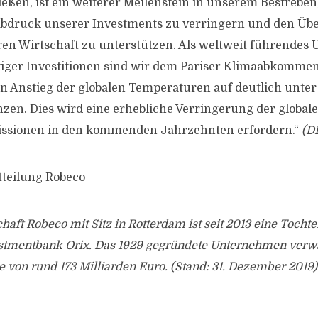
eßen, ist ein weiterer Meilenstein in unserem Bestreben
abdruck unserer Investments zu verringern und den Übe
en Wirtschaft zu unterstützen. Als weltweit führende
iger Investitionen sind wir dem Pariser Klimaabkommen 
den Anstieg der globalen Temperaturen auf deutlich unte
nzen. Dies wird eine erhebliche Verringerung der global
ssionen in den kommenden Jahrzehnten erfordern.“
(D
tteilung Robeco
haft Robeco mit Sitz in Rotterdam ist seit 2013 eine Tochte
stmentbank Orix. Das 1929 gegründete Unternehmen verwa
von rund 173 Milliarden Euro. (Stand: 31. Dezember 2019)