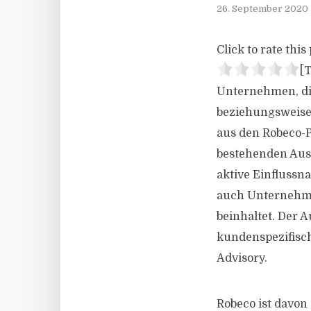
26. September 2020
Click to rate this 
[T
Unternehmen, die
beziehungsweise
aus den Robeco-Po
bestehenden Auss
aktive Einflussn
auch Unternehme
beinhaltet. Der 
kundenspezifisch
Advisory.
Robeco ist davon