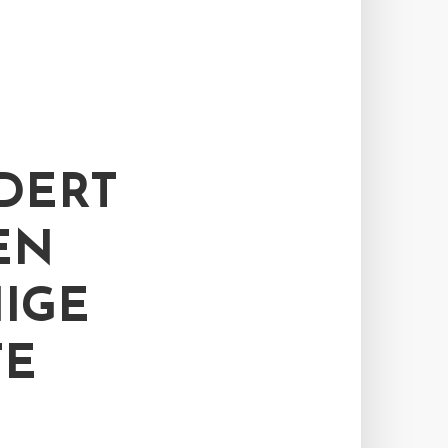
DERT
EN
IGE
TE