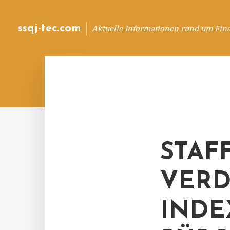
ssqj-tec.com
Aktuelle Informationen rund um Fin
STAF
VER
INDE