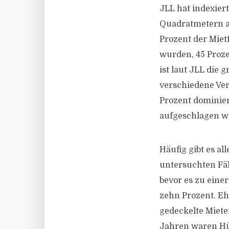
JLL hat indexier
Quadratmetern au
Prozent der Mietf
wurden, 45 Proze
ist laut JLL die
verschiedene Ver
Prozent dominiert
aufgeschlagen w
Häufig gibt es al
untersuchten Fäl
bevor es zu eine
zehn Prozent. E
gedeckelte Miete
Jahren waren Hü