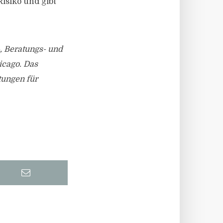
Risiko und gibt
-, Beratungs- und
cago. Das
tungen für