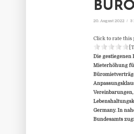
BÜRO
20. August 2022
3
Click to rate this 
[T
Die gestiegenen 
Mieterhöhung füh
Büromietverträg
Anpassungsklause
Vereinbarungen, 
Lebenshaltungsk
Germany. In nahe
Bundesamts zugr