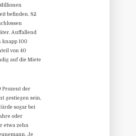
Millionen
it befinden. 82
schlossen
ter. Auffallend
en knapp 100
teil von 40
ndig auf die Miete
9 Prozent der
t gestiegen sein,
Hürde sogar bei
ahre oder
or etwa zehn
heunemann. Je