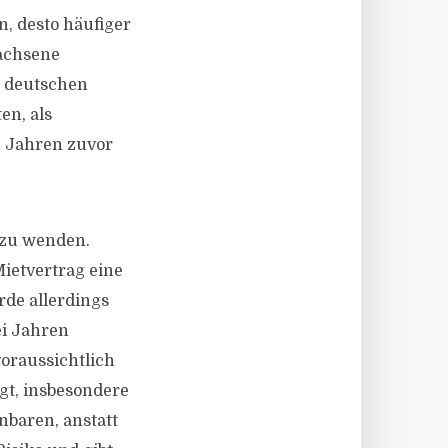
, desto häufiger
wachsene
n deutschen
en, als
n Jahren zuvor
t zu wenden.
ietvertrag eine
de allerdings
ei Jahren
oraussichtlich
igt, insbesondere
nbaren, anstatt