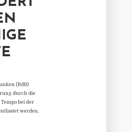
DERT
EN
IGE
TE
 Banken (BdB)
rung durch die
 Tempo bei der
tlastet werden,