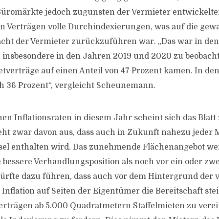
 Büromärkte jedoch zugunsten der Vermieter entwickelten
en Verträgen volle Durchindexierungen, was auf die ge
ht der Vermieter zurückzuführen war. „Das war in de
insbesondere in den Jahren 2019 und 2020 zu beobacht
ietverträge auf einen Anteil von 47 Prozent kamen. In de
ch 36 Prozent“, vergleicht Scheunemann.
nen Inflationsraten in diesem Jahr scheint sich das Blat
t zwar davon aus, dass auch in Zukunft nahezu jeder M
el enthalten wird. Das zunehmende Flächenangebot wer
ne bessere Verhandlungsposition als noch vor ein oder zw
dürfte dazu führen, dass auch vor dem Hintergrund der v
Inflation auf Seiten der Eigentümer die Bereitschaft ste
erträgen ab 5.000 Quadratmetern Staffelmieten zu verei