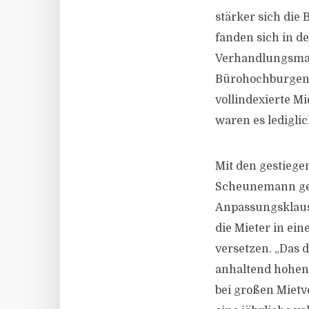
stärker sich die
fanden sich in d
Verhandlungsmac
Bürohochburgen 
vollindexierte M
waren es ledigli
Mit den gestiege
Scheunemann geh
Anpassungsklaus
die Mieter in ei
versetzen. „Das 
anhaltend hohen 
bei großen Mietv