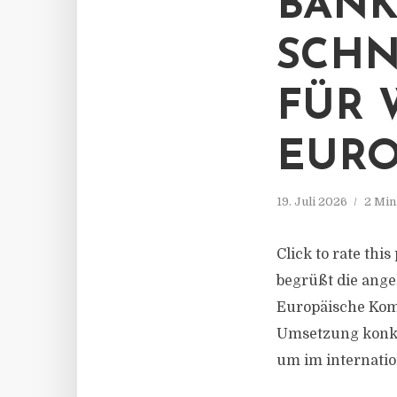
BANK
SCHN
FÜR 
EURO
19. Juli 2026
2 Min
Click to rate th
begrüßt die ang
Europäische Komm
Umsetzung konkr
um im internatio