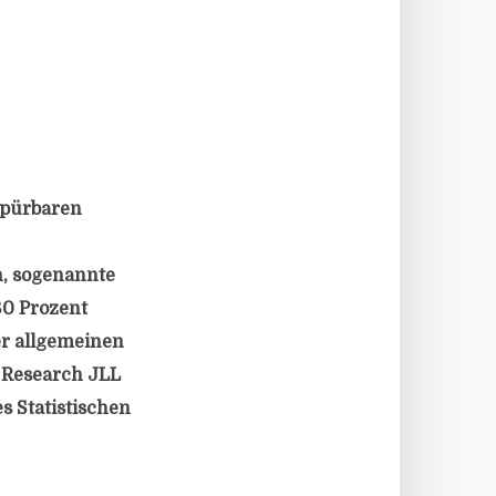
 spürbaren
n, sogenannte
80 Prozent
er allgemeinen
 Research JLL
s Statistischen