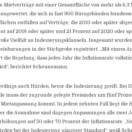
te Mietverträge mit einer Gesamtfläche von mehr als 6,3 
sgewertet, die sich in fast 900 Bürogebäuden bundeswe
lächen entfallen auf Verträge, die 2010 oder später abge
nt auf 2018 oder später und 21 Prozent auf 2020 oder spä
 große Vielfalt an Indexierungsklauseln. Insgesamt wurd
einbarungen in der Stichprobe registriert. „Mit einem An
 die Regelung, dass jedes Jahr die Inflationsrate vollstä
ird“, berichtet Scheunemann.
lerdings auch Hürden, bevor die Indexierung greift. Bei 1
le muss der zugrunde gelegte Preisindex um fünf Prozen
r Mietanpassung kommt. In jedem zehnten Fall liegt die 
her die Ausnahme sind dagegen Anpassungen alle zwei J
rhöhungen auf 50 oder 70 Prozent der Inflationsrate. „V
rden bei der Indexierung gängiger Standard“, weiß Sc