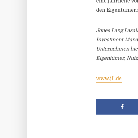
eine jährliche v
den Eigentümern 
Jones Lang Lasalle
Investment-Manag
Unternehmen biet
Eigentümer, Nutz
www.jll.de