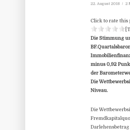
22. August 2018
2 
Click to rate this 
[T
Die Stimmung unt
BF.Quartalsbarom
Immobilienfinanz
minus 0,92 Punkt
der Barometerwer
Die Wettbewerbsi
Niveau.
Die Wettbewerbsi
Fremdkapitalquot
Darlehensbetrag 