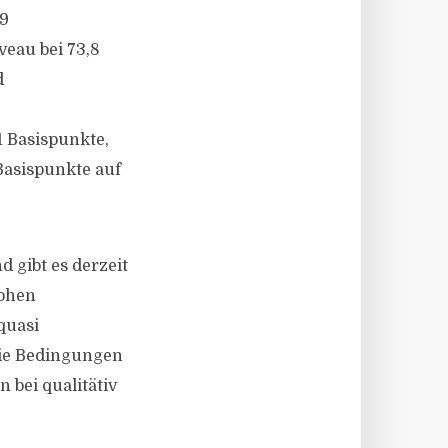
,9
eau bei 73,8
d
1 Basispunkte,
Basispunkte auf
 gibt es derzeit
hohen
quasi
die Bedingungen
 bei qualitätiv