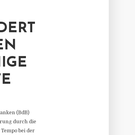
DERT
EN
IGE
TE
 Banken (BdB)
rung durch die
 Tempo bei der