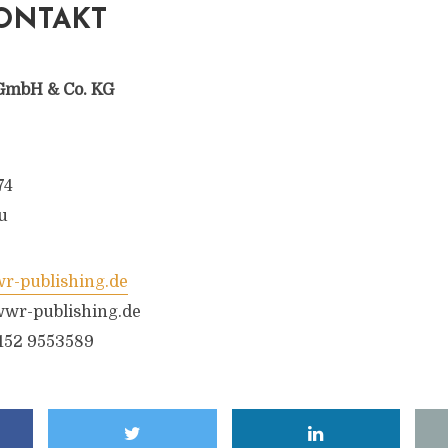
ONTAKT
GmbH & Co. KG
74
u
-publishing.de
wr-publishing.de
6152 9553589