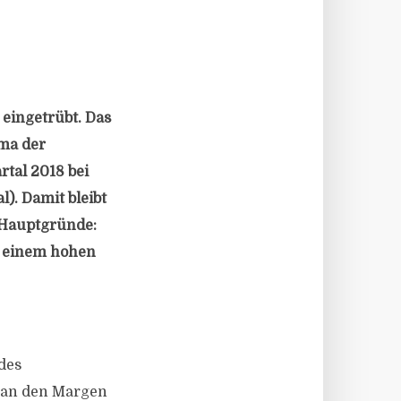
eingetrübt. Das
ima der
rtal 2018 bei
). Damit bleibt
 Hauptgründe:
f einem hohen
des
d an den Margen