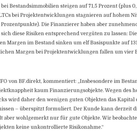
 bei Bestandsimmobilien steigen auf 71,5 Prozent (plus 0
LTCs bei Projektentwicklungen stagnieren auf hohem Niv
2 Prozentpunkte). Die Finanzierer haben aber zunehmen
 sich diese Risiken entsprechend vergüten zu lassen: Die
en Margen im Bestand sinken um elf Basispunkte auf 13
lichen Margen bei Projektentwicklungen fallen um vier 
FO von BF.direkt, kommentiert: „Insbesondere im Bestand
jektknappheit kaum Finanzierungsobjekte. Wegen des 
ks wird daher den wenigen guten Objekten das Kapital 
ssen – überspitzt formuliert. Der Kunde kann derzeit 
ilt aber wohlgemerkt nur für gute Objekte. Wir beobachten
kten keine unkontrollierte Risikonahme.“