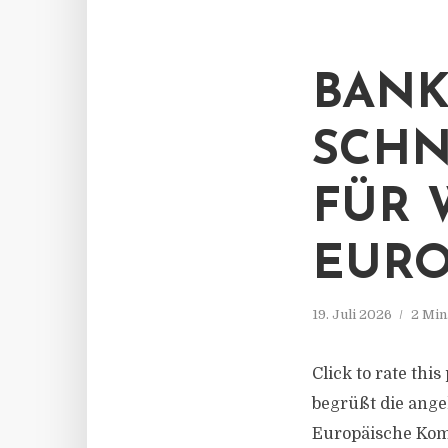
BANK
SCHN
FÜR 
EURO
19. Juli 2026
2 Min
Click to rate th
begrüßt die ang
Europäische Komm