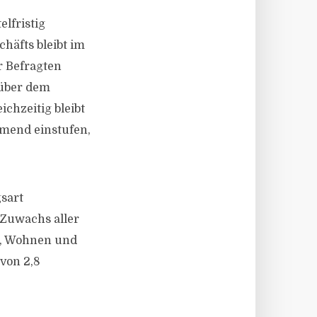
lfristig
häfts bleibt im
er Befragten
nüber dem
ichzeitig bleibt
hmend einstufen,
sart
 Zuwachs aller
o, Wohnen und
von 2,8