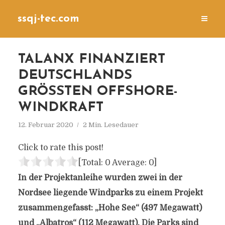
ssqj-tec.com
TALANX FINANZIERT
DEUTSCHLANDS
GRÖSSTEN OFFSHORE-W
INDKRAFT
12. Februar 2020
2 Min. Lesedauer
Click to rate this post!
[Total:
0
Average:
0
]
In der Projektanleihe wurden zwei in der
Nordsee liegende Windparks zu einem Projekt
zusammengefasst: „Hohe See“ (497 Megawatt)
und „Albatros“ (112 Megawatt). Die Parks sind