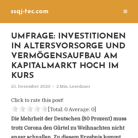
ssqj-tec.com
UMFRAGE: INVESTITIONEN
IN ALTERSVORSORGE UND
VERMÖGENSAUFBAU AM
KAPITALMARKT HOCH IM
KURS
25. Dezember 2020
2 Min. Lesedauer
Click to rate this post!
[Total:
0
Average:
0
]
Die Mehrheit der Deutschen (80 Prozent) muss
trotz Corona den Gürtel zu Weihnachten nicht
enger schnallen. Zu diesem Ergebnis kommt