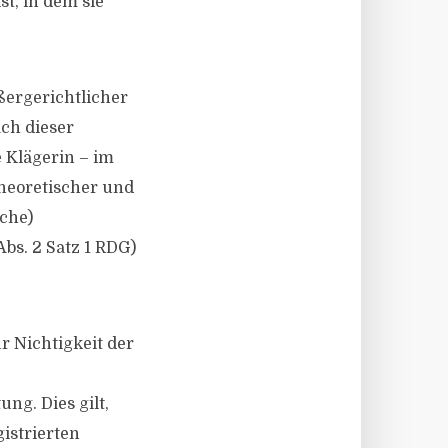
t, in dem sie
ßergerichtlicher
ach dieser
e Klägerin – im
theoretischer und
iche)
bs. 2 Satz 1 RDG)
r Nichtigkeit der
ng. Dies gilt,
istrierten