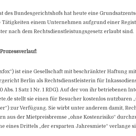
enat des Bundesgerichtshofs hat heute eine Grundsatzen
e Tätigkeiten einem Unternehmen aufgrund einer Regist
ster nach dem Rechtsdienstleistungsgesetz erlaubt sind.
Prozessverlauf:
xfox“) ist eine Gesellschaft mit beschränkter Haftung mit 
ericht Berlin als Rechtsdienstleisterin für Inkassodien
 10 Abs. 1 Satz 1 Nr. 1 RDG). Auf der von ihr betriebenen In
.de stellt sie einen für Besucher kostenlos nutzbaren 
er“) zur Verfügung. Sie wirbt unter anderem damit, Rec
 aus der Mietpreisbremse „ohne Kostenrisiko“ durchzu
e eines Drittels „der ersparten Jahresmiete“ verlange si