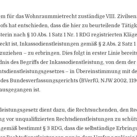
m für das Wohnraummietrecht zuständige VIII. Zivilsen
s hat entschieden, dass die hier zu beurteilende Tätigke
terin nach § 10 Abs. 1 Satz 1 Nr. 1 RDG registrierten Kläg
eckt ist, Inkassodienstleistungen gemäß § 2 Abs. 2 Satz 
uziehen – zu erbringen. Dies folgt in erster Linie berei
dnis des Begriffs der Inkassodienstleistung, von dem de
tsdienstleistungsgesetzes – in Übereinstimmung mit d
des Bundesverfassungsgerichts (BVerfG, NJW 2002, 119
 ausgegangen ist.
leistungsgesetz dient dazu, die Rechtsuchenden, den R
g vor unqualifizierten Rechtsdienstleistungen zu schütze
gemäß bestimmt § 3 RDG, dass die selbständige Erbrin