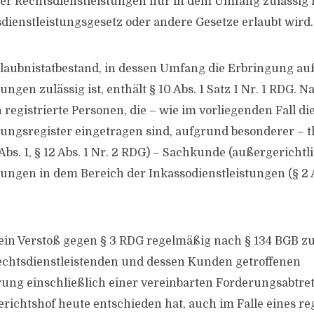
er Rechtsdienstleistungen nur in dem Umfang zulässig is
dienstleistungsgesetz oder andere Gesetze erlaubt wird.
laubnistatbestand, in dessen Umfang die Erbringung au
ungen zulässig ist, enthält § 10 Abs. 1 Satz 1 Nr. 1 RDG. N
 registrierte Personen, die – wie im vorliegenden Fall di
tungsregister eingetragen sind, aufgrund besonderer – 
 Abs. 1, § 12 Abs. 1 Nr. 2 RDG) – Sachkunde (außergerichtl
tungen in dem Bereich der Inkassodienstleistungen (§ 2 A
 ein Verstoß gegen § 3 RDG regelmäßig nach § 134 BGB zu
chtsdienstleistenden und dessen Kunden getroffenen
ung einschließlich einer vereinbarten Forderungsabtretu
richtshof heute entschieden hat, auch im Falle eines reg