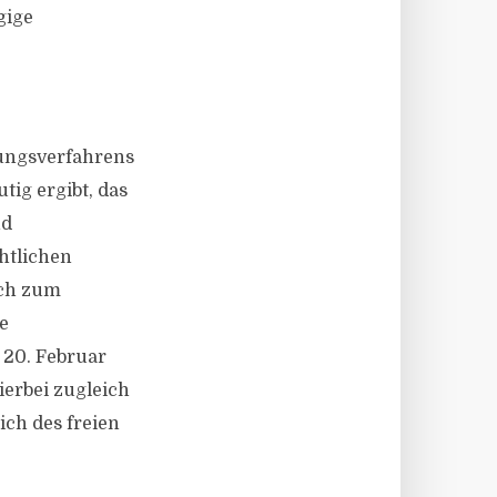
gige
bungsverfahrens
utig ergibt, das
nd
htlichen
och zum
e
 20. Februar
erbei zugleich
ch des freien