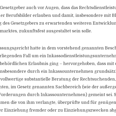
Gesetzgeber auch vor Augen, dass das Rechtsdienstleist
r Berufsbilder erlauben und damit, insbesondere mit Bl
g des Gesetzgebers zu erwartenden weiteren Entwicklu
arktes, zukunftsfest ausgestaltet sein solle.
ssungsgericht hatte in dem vorstehend genannten Besch
rliegenden Fall um ein Inkassodienstleistungsunterneh
ehördlichen Erlaubnis ging – hervorgehoben, dass mit 
insbesondere durch ein Inkassounternehmen grundsätzl
vollwertige substantielle Beratung der Rechtsuchenden
ten, im Gesetz genannten Sachbereich (wie der außerge
Forderungen durch Inkassounternehmen) gemeint sei. S
men die von ihm verlangte, überprüfte und für genüge
er Einziehung fremder oder zu Einziehungszwecken abg