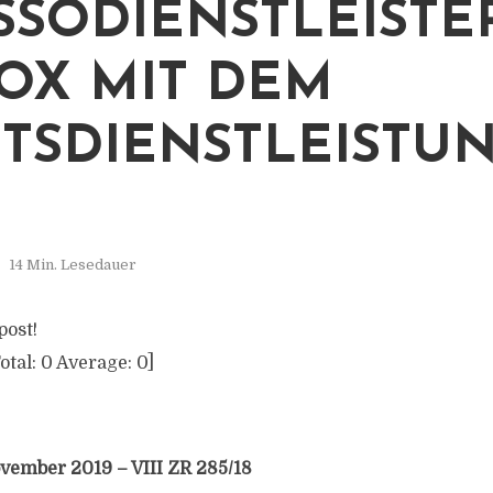
SSODIENSTLEISTE
OX MIT DEM
TSDIENSTLEISTU
14 Min. Lesedauer
post!
otal:
0
Average:
0
]
ovember 2019 – VIII ZR 285/18