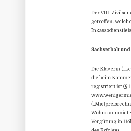
Der VIII. Zivils
getroffen, welch
Inkassodienstlei
Sachverhalt und 
Die Klägerin („Le
die beim Kammerg
registriert ist (§
www.wenigermiete
(„Mietpreisrechn
Wohnraummietern
Vergütung in Höh
des Erfolges.