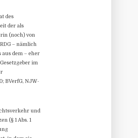
at des
it der als
erin (noch) von
1 RDG – nämlich
ts aus dem – eher
r Gesetzgeber im
er
0; BVerfG, NJW-
echtsverkehr und
n (§ 1 Abs. 1
gung