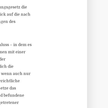
ungsgesetz die
ick auf die nach
ngen des
luss – in dem es
men mit einer
der
ich die
, wenn auch nur
richtliche
etze das
nd befundene
etretener