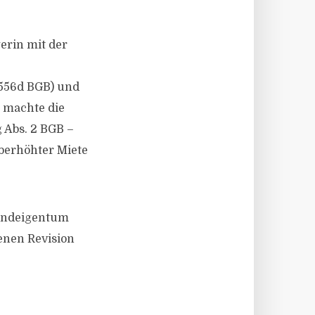
erin mit der
556d BGB) und
d machte die
 Abs. 2 BGB –
berhöhter Miete
rundeigentum
enen Revision