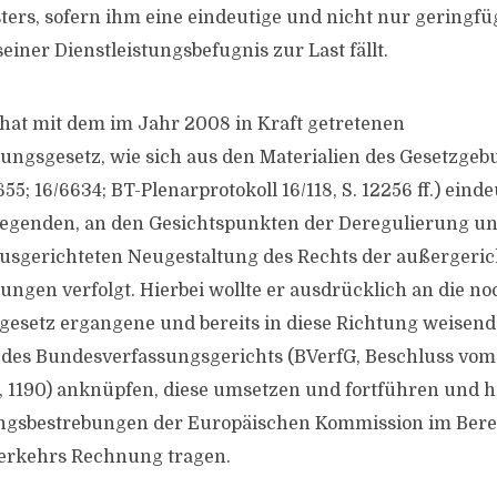
sters, sofern ihm eine eindeutige und nicht nur geringfü
iner Dienstleistungsbefugnis zur Last fällt.
hat mit dem im Jahr 2008 in Kraft getretenen
tungsgesetz, wie sich aus den Materialien des Gesetzge
55; 16/6634; BT-Plenarprotokoll 16/118, S. 12256 ff.) einde
legenden, an den Gesichtspunkten der Deregulierung u
ausgerichteten Neugestaltung des Rechts der außergeric
tungen verfolgt. Hierbei wollte er ausdrücklich an die n
esetz ergangene und bereits in diese Richtung weisend
des Bundesverfassungsgerichts (BVerfG, Beschluss vom
1190) anknüpfen, diese umsetzen und fortführen und hi
ngsbestrebungen der Europäischen Kommission im Berei
verkehrs Rechnung tragen.