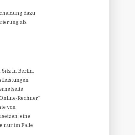
tscheidung dazu
rierung als
Sitz in Berlin,
stleistungen
ternetseite
„Online-Rechner“
hte von
setzen; eine
e nur im Falle