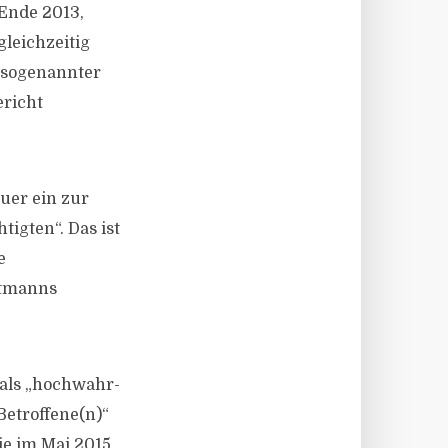
Ende 2013,
gleichzeitig
n sogenannter
ericht
uer ein zur
igten“. Das ist
e
autmanns
 als „hochwahr­
Betroffene(n)“
ie im Mai 2015