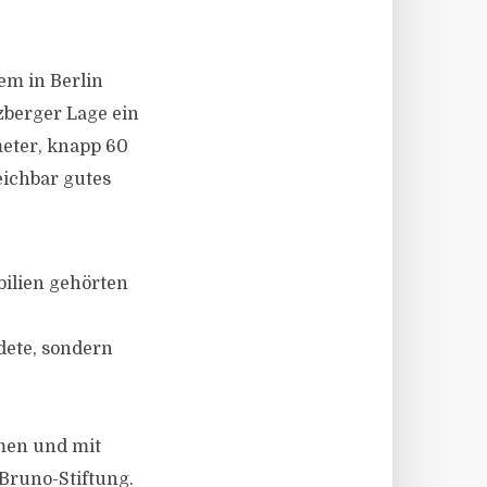
em in Berlin
zberger Lage ein
eter, knapp 60
eichbar gutes
ilien gehörten
dete, sondern
hmen und mit
Bruno-Stiftung.