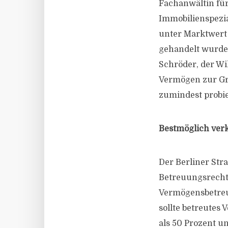
Fachanwältin für
Immobilienspezial
unter Marktwert 
gehandelt wurde 
Schröder, der Wi
Vermögen zur Gr
zumindest probi
Bestmöglich ver
Der Berliner Str
Betreuungsrecht 
Vermögensbetreuu
sollte betreutes
als 50 Prozent un