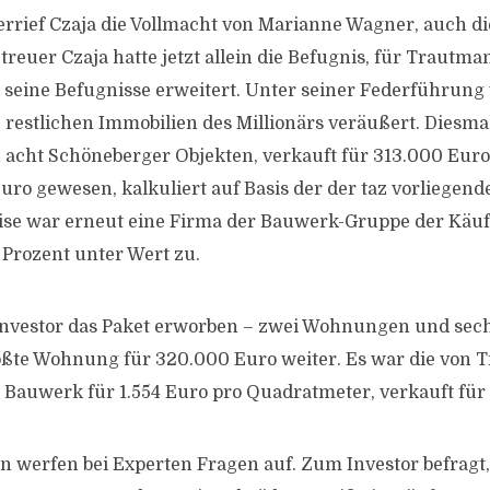
errief Czaja die Vollmacht von Marianne Wagner, auch di
treuer Czaja hatte jetzt allein die Befugnis, für Trautm
e seine Befugnisse erweitert. Unter seiner Federführun
restlichen Immobilien des Millionärs veräußert. Diesmal
 acht Schöneberger Objekten, verkauft für 313.000 Euro
ro gewesen, kalkuliert auf Basis der der taz vorliegend
ise war erneut eine Firma der Bauwerk-Gruppe der Käuf
Prozent unter Wert zu.
nvestor das Paket erworben – zwei Wohnungen und sechs
rößte Wohnung für 320.000 Euro weiter. Es war die von 
e Bauwerk für 1.554 Euro pro Quadratmeter, verkauft für
n werfen bei Experten Fragen auf. Zum Investor befragt,