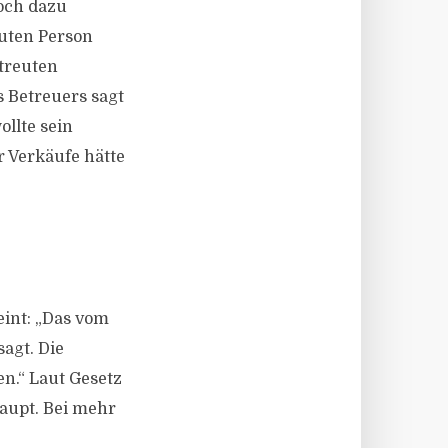
noch dazu
euten Person
etreuten
s Betreuers sagt
ollte sein
 Verkäufe hätte
eint: „Das vom
agt. Die
n.“ Laut Gesetz
aupt. Bei mehr