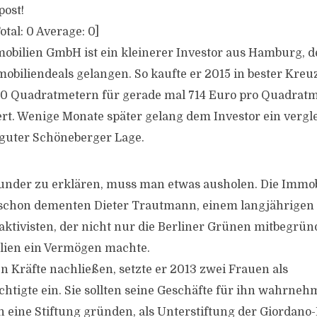
post!
otal:
0
Average:
0
]
bilien GmbH ist ein kleinerer Investor aus Hamburg, d
mobiliendeals gelangen. So kaufte er 2015 in bester Kreu
00 Quadratmetern für gerade mal 714 Euro pro Quadratm
rt. Wenige Monate später gelang dem Investor ein vergl
guter Schöneberger Lage.
under zu erklären, muss man etwas ausholen. Die Immob
 schon dementen Dieter Trautmann, einem langjährigen
tivisten, der nicht nur die Berliner Grünen mitbegrün
lien ein Vermögen machte.
en Kräfte nachließen, setzte er 2013 zwei Frauen als
htigte ein. Sie sollten seine Geschäfte für ihn wahrne
eine Stiftung gründen, als Unterstiftung der Giordano-