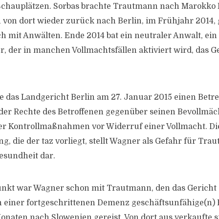
 Schauplätzen. Sorbas brachte Trautmann nach Marokko 
 von dort wieder zurück nach Berlin, im Frühjahr 2014, 
ich mit Anwälten. Ende 2014 bat ein neutraler Anwalt, ei
r, der in manchen Vollmachtsfällen aktiviert wird, das G
te das Landgericht Berlin am 27. Januar 2015 einen Betre
 Rechte des Betroffenen gegenüber seinen Bevollmächt
 der Kontrollmaßnahmen vor Widerruf einer Vollmacht. Di
g, die der taz vorliegt, stellt Wagner als Gefahr für Tr
sundheit dar.
nkt war Wagner schon mit ­Trautmann, den das Gericht
 einer fortgeschrittenen Demenz geschäftsunfähige(n) 
Monaten nach Slowenien gereist. Von dort aus verkaufte s