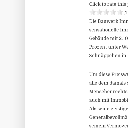
Click to rate this 
[T
Die Bauwerk Immo
sensationelle Im
Gebäude mit 2.1
Prozent unter We
Schnäppchen in 
Um diese Preisw
alle dem damals
Menschenrechtsak
auch mit Immobi
Als seine geistig
Generalbevollmäc
seinem Vermögen 