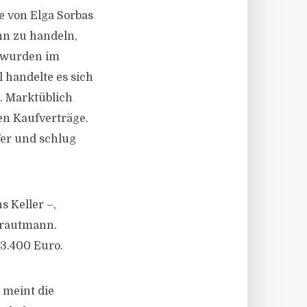
e von Elga Sorbas
ann zu handeln,
g wurden im
 handelte es sich
. Marktüblich
en Kaufverträge.
er und schlug
 Keller –,
Trautmann.
 3.400 Euro.
 meint die