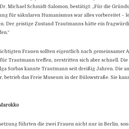
Dr. Michael Schmidt-Salomon, bestätigt: „Für die Gründ
ng für säkularen Humanismus war alles vorbereitet – l
n. Der geistige Zustand Trautmanns hätte ein fragwürdig
en.“
ächtigten Frauen sollten eigentlich nach gemeinsamer 
ür Trautmann treffen, zerstritten sich aber schnell. Die
lga Sorbas kannte Trautmann seit dreißig Jahren. Die a
, betrieb das Freie Museum in der Bülowstraße. Sie ka
 Marokko
etzung führten die zwei Frauen nicht nur in Berlin, so