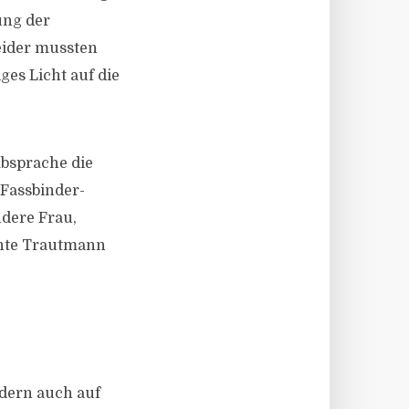
ung der
eider mussten
es Licht auf die
Absprache die
 Fassbinder-
ndere Frau,
nnte Trautmann
ndern auch auf