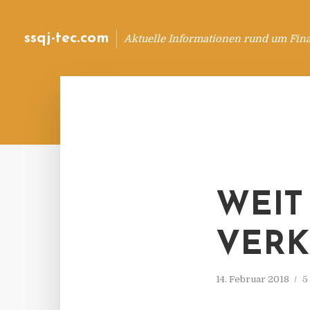
ssqj-tec.com
Aktuelle Informationen rund um Fin
WEIT
VERK
14. Februar 2018
5