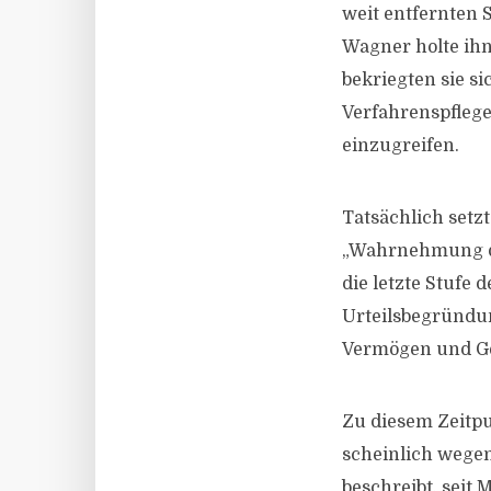
weit entfernten
Wagner holte ihn
bekriegten sie s
Verfahrenspflege
einzugreifen.
Tatsächlich setz
„Wahrnehmung der
die letzte Stufe
Urteilsbegründun
Vermögen und Ge
Zu diesem Zeitpu
scheinlich wegen
beschreibt, seit 