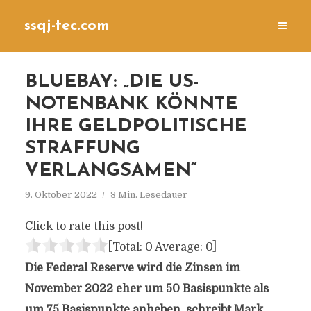
ssqj-tec.com
BLUEBAY: „DIE US-
NOTENBANK KÖNNTE
IHRE GELDPOLITISCHE
STRAFFUNG
VERLANGSAMEN“
9. Oktober 2022
3 Min. Lesedauer
Click to rate this post!
[Total:
0
Average:
0
]
Die Federal Reserve wird die Zinsen im
November 2022 eher um 50 Basispunkte als
um 75 Basispunkte anheben, schreibt Mark