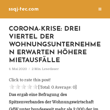
ssqj-tec.com
CORONA-KRISE: DREI
VIERTEL DER
WOHNUNGSUNTERNEHME
N ERWARTEN HÖHERE
MIETAUSFÄLLE
4. Mai 2020
2 Min. Lesedauer
Click to rate this post!
[Total:
0
Average:
0
]
Das ergab eine Befragung des
Spitzenverbandes der Wohnungswirtschaft
GdW unter bundesweit mehr als 2.000 der im