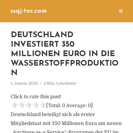
ssqj-tec.com
DEUTSCHLAND
INVESTIERT 350
MILLIONEN EURO IN DIE
WASSERSTOFFPRODUKTIO
N
1. Januar 2024
2 Min. Lesedauer
Click to rate this post!
[Total:
0
Average:
0
]
Deutschland beteiligt sich als erster
Mitgliedstaat mit 350 Millionen Euro am neuen
„Auctions-as-a-Service“-Programm der EU im