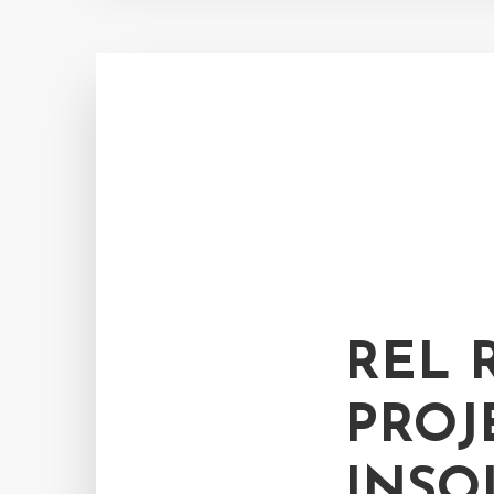
REL 
PROJ
INSO