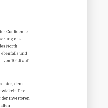
tor Confidence
sserung des
des North
 ebenfalls und
– von 104,6 auf
ociates, dem
twickelt. Der
 der Investoren
halten