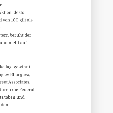
r
Aktien, desto
 von 100 gilt als
r
tern beruht der
 und nicht auf
ke lag, gewinnt
ajeev Bhargava,
eet Associates.
durch die Federal
ausgaben und
nden