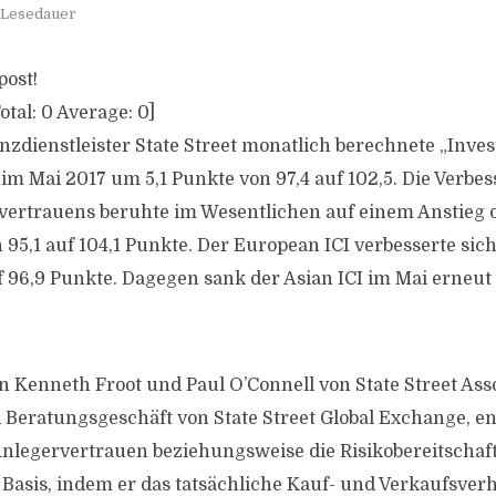
 Lesedauer
post!
otal:
0
Average:
0
]
zdienstleister State Street monatlich berechnete „Inves
g im Mai 2017 um 5,1 Punkte von 97,4 auf 102,5. Die Verbe
vertrauens beruhte im Wesentlichen auf einem Anstieg 
95,1 auf 104,1 Punkte. Der European ICI verbesserte sich
f 96,9 Punkte. Dagegen sank der Asian ICI im Mai erneut 
n Kenneth Froot und Paul O’Connell von State Street Ass
Beratungsgeschäft von State Street Global Exchange, en
Anlegervertrauen beziehungsweise die Risikobereitschaft
r Basis, indem er das tatsächliche Kauf- und Verkaufsver