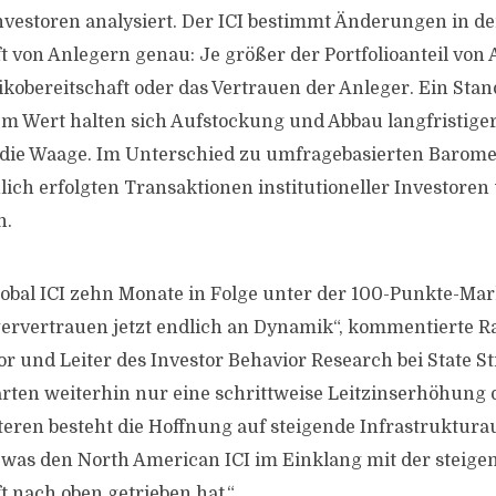
Investoren analysiert. Der ICI bestimmt Änderungen in de
t von Anlegern genau: Je größer der Portfolioanteil von 
sikobereitschaft oder das Vertrauen der Anleger. Ein Stand
sem Wert halten sich Aufstockung und Abbau langfristige
 die Waage. Im Unterschied zu umfragebasierten Barome
lich erfolgten Transaktionen institutioneller Investoren
n.
bal ICI zehn Monate in Folge unter der 100-Punkte-Mar
gervertrauen jetzt endlich an Dynamik“, kommentierte R
 und Leiter des Investor Behavior Research bei State Str
rten weiterhin nur eine schrittweise Leitzinserhöhung 
teren besteht die Hoffnung auf steigende Infrastruktur
was den North American ICI im Einklang mit der steige
t nach oben getrieben hat.“