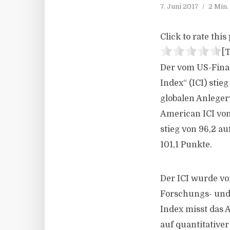
7. Juni 2017
2 Min.
Click to rate this 
[T
Der vom US-Finan
Index“ (ICI) stie
globalen Anleger
American ICI von 
stieg von 96,2 au
101,1 Punkte.
Der ICI wurde vo
Forschungs- und 
Index misst das 
auf quantitative