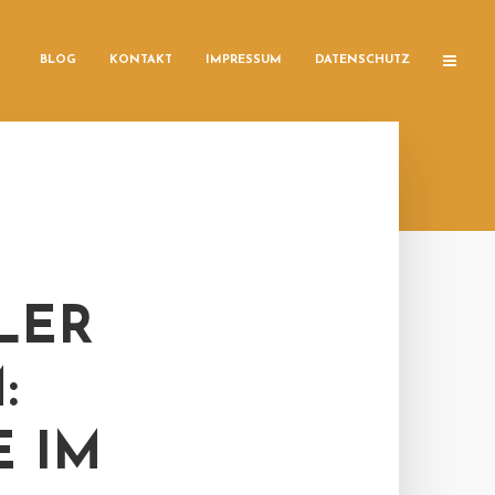
BLOG
KONTAKT
IMPRESSUM
DATENSCHUTZ
LER
:
E IM