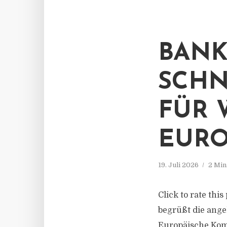
BANK
SCHN
FÜR 
EURO
19. Juli 2026
2 Min
Click to rate th
begrüßt die ang
Europäische Komm