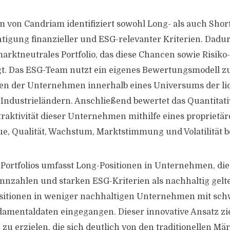
 von Candriam identifiziert sowohl Long- als auch Sho
tigung finanzieller und ESG-relevanter Kriterien. Dadur
 marktneutrales Portfolio, das diese Chancen sowie Risiko
gt. Das ESG-Team nutzt ein eigenes Bewertungsmodell z
en der Unternehmen innerhalb eines Universums der li
 Industrieländern. Anschließend bewertet das Quantitat
Attraktivität dieser Unternehmen mithilfe eines propriet
ue, Qualität, Wachstum, Marktstimmung und Volatilität b
s Portfolios umfasst Long-Positionen in Unternehmen, di
nnzahlen und starken ESG-Kriterien als nachhaltig gelte
sitionen in weniger nachhaltigen Unternehmen mit sc
damentaldaten eingegangen. Dieser innovative Ansatz zie
 zu erzielen, die sich deutlich von den traditionellen M