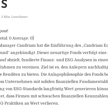
S
2 Min. Lesedauer
post!
otal:
0
Average:
0
]
-Manager Candriam hat die Einführung des „Candriam Eq
und“ angekündigt. Dieser neuartige Fonds verfolgt eine 
arauf abzielt, fundierte Finanz- und ESG-Analysen in ein
ahmen zu vereinen. Ziel ist es, den Anlegern nachhaltige
e Renditen zu bieten. Die Anlagephilosophie des Fonds b
ss Unternehmen mit soliden finanziellen Fundamentald
ng von ESG-Standards langfristig Wert generieren könn
et, dass Firmen mit schwachen finanziellen Kennzahle
-Praktiken an Wert verlieren.