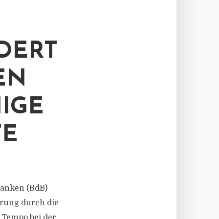
DERT
EN
IGE
TE
 Banken (BdB)
rung durch die
 Tempo bei der