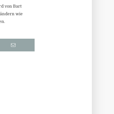
rd von Bart
Ländern wie
en.