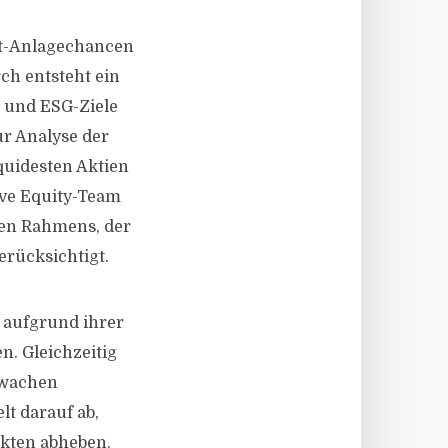
rt-Anlagechancen
ch entsteht ein
- und ESG-Ziele
ur Analyse der
quidesten Aktien
ive Equity-Team
ären Rahmens, der
erücksichtigt.
e aufgrund ihrer
n. Gleichzeitig
hwachen
lt darauf ab,
ärkten abheben.