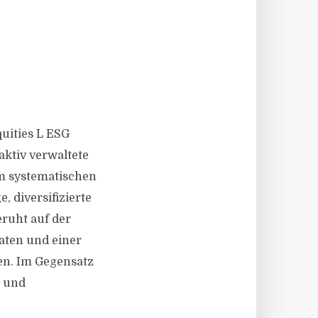
uities L ESG
aktiv verwaltete
em systematischen
, diversifizierte
eruht auf der
aten und einer
en. Im Gegensatz
n und