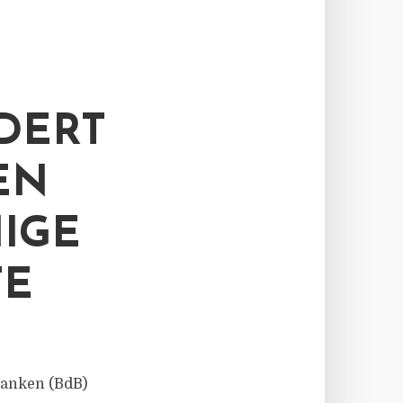
DERT
EN
IGE
TE
 Banken (BdB)