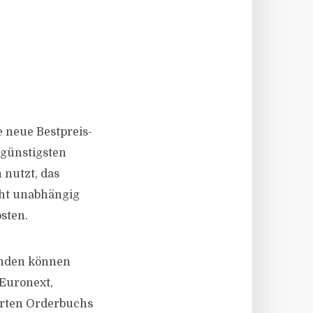
 neue Bestpreis-
 günstigsten
 nutzt, das
eht unabhängig
sten.
unden können
 Euronext,
erten Orderbuchs