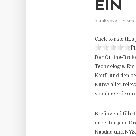
EIN
9. Juli 2026
2 Min.
Click to rate this 
[T
Der Online-Broke
Technologie. Ein
Kauf- und den be
Kurse aller rele
von der Ordergrö
Ergänzend führt
dabei für jede O
Nasdaq und NYSE