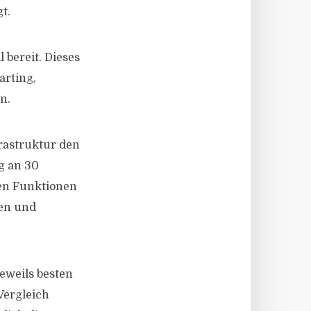
t.
 bereit. Dieses
arting,
n.
rastruktur den
g an 30
len Funktionen
ken und
eweils besten
Vergleich