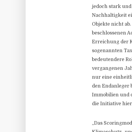
jedoch stark und
Nachhaltigkeit e
Objekte nicht ab.
beschlossenen Ac
Erreichung der K
sogenannten Taxo
bedeutendere Rol
vergangenen Jahr
nur eine einheit
den Endanleger b
Immobilien und da
die Initiative hie
„Das Scoringmode