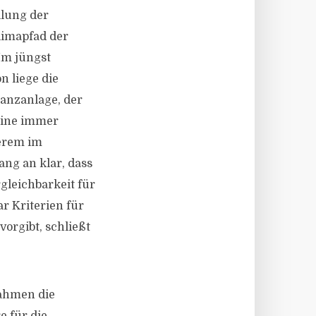
ilung der
Klimapfad der
 Im jüngst
n liege die
nanzanlage, der
eine immer
serem im
ng an klar, dass
gleichbarkeit für
r Kriterien für
vorgibt, schließt
nahmen die