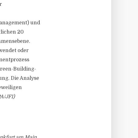
r
smanagement) und
tlichen 20
ehmensebene.
ewendet oder
tmentprozess
Green-Building-
ung. Die Analyse
eweiligen
A/JF1)
ankfurt am Main