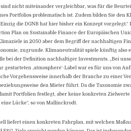
 sind nicht miteinander vergleichbar, was für die Beurte
ines Portfolios problematisch ist. Zudem bilden Sie den 
 Einzig die DGNB hat hier bisher ein Konzept vorgelegt.“
tion Plan on Sustainable Finance der Europäischen Unio
limaziele in 2050 aber dem Begriff der nachhaltigen Fi
nomie, zugrunde. Klimaneutralität spiele künftig also 
le bei der Definition nachhaltiger Investments. „Bei un
 gestarteten ,atmosphere‘-Label war es für uns von Anfa
liche Vorgehensweise innerhalb der Branche zu einer Ver
eziehungsweise den Mieter führt. Da die Taxonomie zwa
mit Portfolien festlegt, aber keine konkreten Zielwerte 
r eine Lücke“, so von Mallinckrodt.
ll liefert einen konkreten Fahrplan, mit welchen Maß