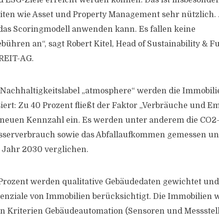
 ESG-Ziele erreicht werden können. Das ist insbesonder
iten wie Asset und Property Management sehr nützlich.
as Scoringmodell anwenden kann. Es fallen keine
bühren an“, sagt Robert Kitel, Head of Sustainability & 
e REIT-AG.
 Nachhaltigkeitslabel „atmosphere“ werden die Immobilie
iert: Zu 40 Prozent fließt der Faktor „Verbräuche und Em
neuen Kennzahl ein. Es werden unter anderem die CO2-
sserverbrauch sowie das Abfallaufkommen gemessen un
s Jahr 2030 verglichen.
 Prozent werden qualitative Gebäudedaten gewichtet und
nziale von Immobilien berücksichtigt. Die Immobilien 
n Kriterien Gebäudeautomation (Sensoren und Messstel