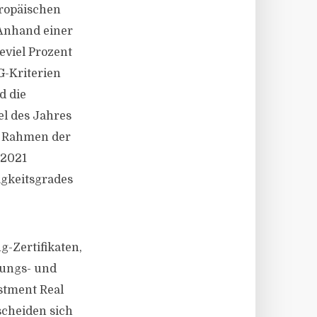
uropäischen
 Anhand einer
eviel Prozent
G-Kriterien
d die
l des Jahres
im Rahmen der
 2021
igkeitsgrades
g-Zertifikaten,
nungs- und
estment Real
scheiden sich