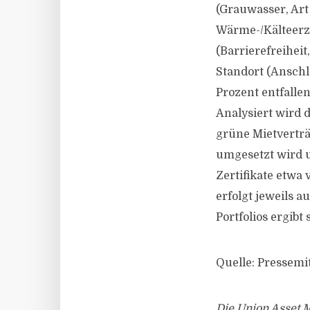
(Grauwasser, Art
Wärme-/Kälteerze
(Barrierefreihei
Standort (Anschlu
Prozent entfall
Analysiert wird 
grüne Mietverträ
umgesetzt wird u
Zertifikate etwa
erfolgt jeweils 
Portfolios ergib
Quelle: Pressemi
Die Union Asset 