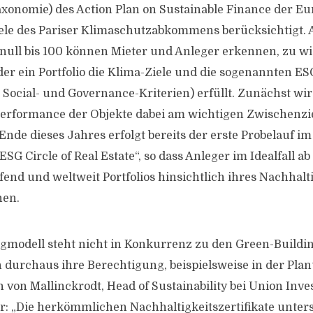
xonomie) des Action Plan on Sustainable Finance der E
ele des Pariser Klimaschutzabkommens berücksichtigt.
null bis 100 können Mieter und Anleger erkennen, zu wi
der ein Portfolio die Klima-Ziele und die sogenannten ES
 Social- und Governance-Kriterien) erfüllt. Zunächst wir
erformance der Objekte dabei am wichtigen Zwischenzie
nde dieses Jahres erfolgt bereits der erste Probelauf 
SG Circle of Real Estate“, so dass Anleger im Idealfall ab
fend und weltweit Portfolios hinsichtlich ihres Nachhalt
nen.
gmodell steht nicht in Konkurrenz zu den Green-Buildin
 durchaus ihre Berechtigung, beispielsweise in der Pla
n von Mallinckrodt, Head of Sustainability bei Union Inv
er: „Die herkömmlichen Nachhaltigkeitszertifikate unter