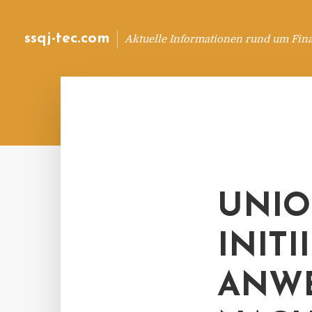
ssqj-tec.com
Aktuelle Informationen rund um Fin
UNIO
INIT
ANW