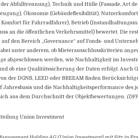
 der Abfalltrennung), Technik und Hülle (Fassade, Art de
ugung), Ökonomie (Gebäudeflexibilität), Nutzerkomfort
t, Komfort für Fahrradfahrer), Betrieb (Instandhaltung
ss an die öffentlichen Verkehrsmittel) bewertet. Die res
en auf den Bereich „Governance“ auf Fonds- und Untern
dabei unter anderem, ob Mieterausschlusskriterien ang
ge abgeschlossen werden, wie Nachhaltigkeit im Inves
nd ob eine Qualitätssicherung der Daten erfolgt. Auch 
 von der DGNB, LEED oder BREEAM finden Berücksichtig
auf Jahresbasis und die Nachhaltigkeitsperformance des j
t sich aus dem Durchschnitt der Objektbewertungen.
(DFP
tteilung Union Investment
Management Holding AG (Union Investment) mit Sitz in Fr