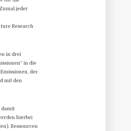
e für die
 Zumal jeder
Future Research
n in drei
issionen“ in die
Emissionen, der
d mit den
 damit
werden hierbei
len), Ressourcen