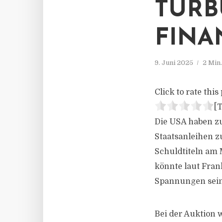
TURB
FIN
9. Juni 2025
2 Min
Click to rate this 
[T
Die USA haben z
Staatsanleihen z
Schuldtiteln am 
könnte laut Fran
Spannungen sein
Bei der Auktion 