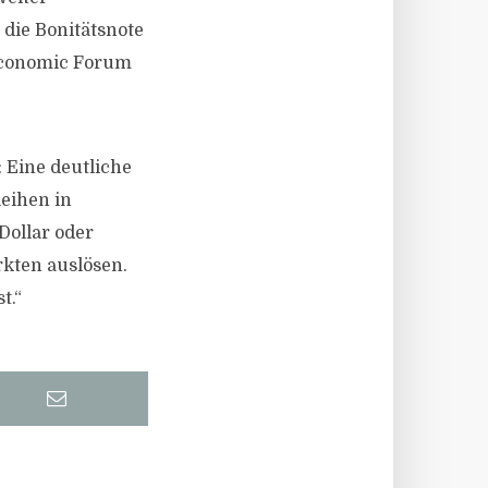
die Bonitätsnote
Economic Forum
Eine deutliche
leihen in
ollar oder
rkten auslösen.
t.“