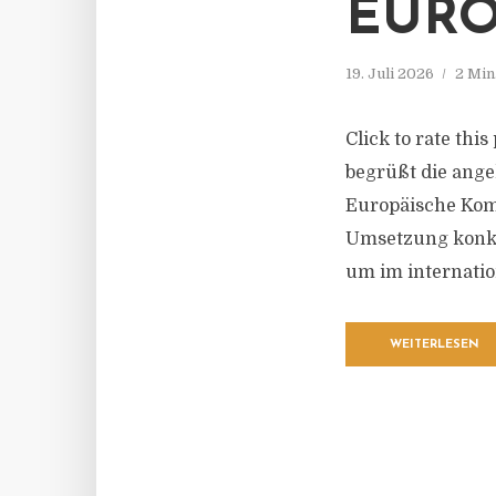
EURO
19. Juli 2026
2 Min
Click to rate th
begrüßt die ang
Europäische Komm
Umsetzung konkr
um im internatio
WEITERLESEN