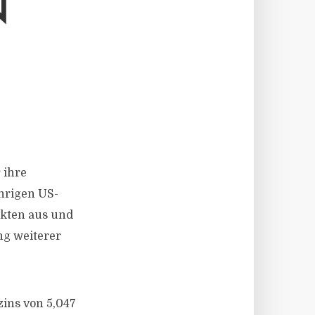
N
 ihre
hrigen US-
rkten aus und
ng weiterer
zins von 5,047