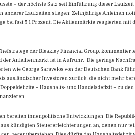
usste – der höchste Satz seit Einführung dieser Laufzeit
n anderer Laufzeiten stiegen: Zehnjährige Anleihen notie
ge bei fast 5,1 Prozent. Die Aktienmärkte reagierten mit 
Chefstratege der Bleakley Financial Group, kommentierte
der Anleihenmarkt ist in Aufruhr.“ Die geringe Nachfrag
rten wie George Saravelos von der Deutschen Bank führe
s ausländischer Investoren zurück, die nicht mehr berei
oppeldefizite – Haushalts- und Handelsdefizit – zu den
inanzieren.
en bereiten innenpolitische Entwicklungen: Die Republi
aus kündigten Steuererleichterungen an, denen nur tei
n gegenüberstehen. Dies dürfte das Haushaltsdefizit 