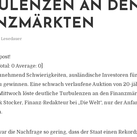
ULENZEN AN DE
ANZMÄRKTEN
. Lesedauer
post!
otal:
0
Average:
0
]
unehmend Schwierigkeiten, ausländische Investoren für
u gewinnen. Eine schwach verlaufene Auktion von 20-jä
Mittwoch löste deutliche Turbulenzen an den Finanzmä
k Stocker, Finanz-Redakteur bei „Die Welt“, nur der Anfa
.
war die Nachfrage so gering, dass der Staat einen Rekord