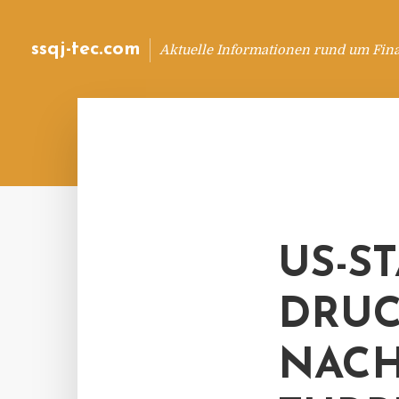
ssqj-tec.com
Aktuelle Informationen rund um Fin
US-S
DRUC
NACH