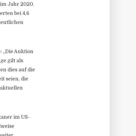
 im Jahr 2020.
rten bei 4,6
deutlichen
: „Die Auktion
e gilt als
n dies auf die
t seien, die
 aktuellen
kaner im US-
lweise
weiter