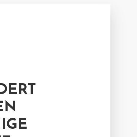
DERT
EN
IGE